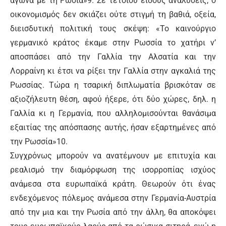
αγώνα με τη Ρωσία»9. Σε τέτοιου είδους αναλύσεις, ο
οικονομισμός δεν σκιάζει ούτε στιγμή τη βαθιά, οξεία,
διεισδυτική πολιτική τους σκέψη: «Το καινούργιο
γερμανικό κράτος έκαμε στην Ρωσσία το χατήρι ν’
αποσπάσει από την Γαλλία την Αλσατία και την
Λορραίνη κι έτσι να ρίξει την Γαλλία στην αγκαλιά της
Ρωσσίας. Τώρα η τσαρική διπλωματία βρισκόταν σε
αξιοζήλευτη θέση, αφού ήξερε, ότι δύο χώρες, δηλ. η
Γαλλία κι η Γερμανία, που αλληλομισούνται θανάσιμα
εξαιτίας της απόσπασης αυτής, ήσαν εξαρτημένες από
την Ρωσσία»10.
Συγχρόνως μπορούν να ανατέμνουν με επιτυχία και
ρεαλισμό την διαμόρφωση της ισορροπίας ισχύος
ανάμεσα στα ευρωπαϊκά κράτη. Θεωρούν ότι ένας
ενδεχόμενος πόλεμος ανάμεσα στην Γερμανία-Αυστρία
από την μια και την Ρωσία από την άλλη, θα αποκόψει