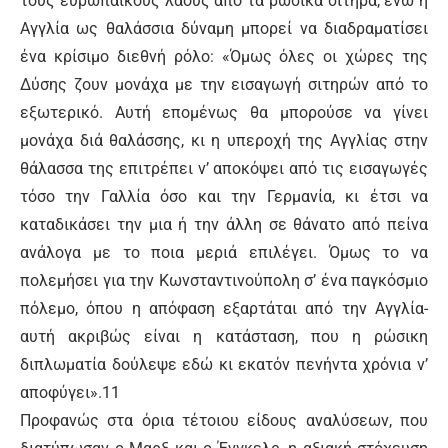
τους ευρωπαϊκούς λαούς από τα ρώσικα σιτηρά, ενώ η
Αγγλία ως θαλάσσια δύναμη μπορεί να διαδραματίσει
ένα κρίσιμο διεθνή ρόλο: «Όμως όλες οι χώρες της
Δύσης ζουν μονάχα με την εισαγωγή σιτηρών από το
εξωτερικό. Αυτή επομένως θα μπορούσε να γίνει
μονάχα διά θαλάσσης, κι η υπεροχή της Αγγλίας στην
θάλασσα της επιτρέπει ν’ αποκόψει από τις εισαγωγές
τόσο την Γαλλία όσο και την Γερμανία, κι έτσι να
καταδικάσει την μια ή την άλλη σε θάνατο από πείνα
ανάλογα με το ποια μεριά επιλέγει. Όμως το να
πολεμήσει για την Κωνσταντινούπολη σ’ ένα παγκόσμιο
πόλεμο, όπου η απόφαση εξαρτάται από την Αγγλία-
αυτή ακριβώς είναι η κατάσταση, που η ρώσικη
διπλωματία δούλεψε εδώ κι εκατόν πενήντα χρόνια ν’
αποφύγει».11
Προφανώς στα όρια τέτοιου είδους αναλύσεων, που