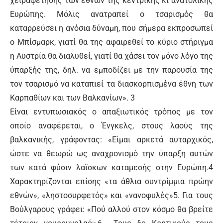
χειραφέτησης των εθνών της κεντρικής κι ανατολικής
Ευρώπης. Μόλις ανατραπεί ο τσαρισμός θα
καταρρεύσει η ανόσια δύναμη, που σήμερα εκπροσωπεί
ο Μπίσμαρκ, γιατί θα της αφαιρεθεί το κύριο στήριγμα
η Αυστρία θα διαλυθεί, γιατί θα χάσει τον μόνο λόγο της
ύπαρξής της, δηλ. να εμποδίζει με την παρουσία της
τον τσαρισμό να καταπιεί τα διασκορπισμένα έθνη των
Καρπαθίων και των Βαλκανίων». 3
Είναι εντυπωσιακός ο απαξιωτικός τρόπος με τον
οποίο αναφέρεται, ο Ένγκελς, στους λαούς της
βαλκανικής, γράφοντας: «Είμαι αρκετά αυταρχικός,
ώστε να θεωρώ ως αναχρονισμό την ύπαρξη αυτών
των κατά φύσιν λαϊσκων καταμεσής στην Ευρώπη.4
Χαρακτηρίζονται επίσης «τα άθλια συντρίμμια πρώην
εθνών», «ληστοσυρφετός» και «νανοφυλές»5. Για τους
Βούλγαρους γράφει: «Πού αλλού στον κόσμο θα βρείτε