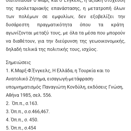
διατύπωσαν ο Μαρξ και ο Ένγκελς, η αξιακή στόχευση
της προλεταριακής επανάστασης, η μετατροπή όλων
των πολέμων σε εμφυλίων, δεν εξοβελίζει την
δυσάρεστη πραγματικότητα όπου τα κράτη
αγωνίζονται μεταξύ τους, με όλα τα μέσα που μπορούν
να διαθέτουν, για την διεύρυνση της γεωοικονομικής,
δηλαδή τελικά της πολιτικής τους, ισχύος.
Σημειώσεις
1. Κ.Μαρξ-Φ.Ένγκελς, Η Ελλάδα, η Τουρκία και το
Ανατολικό Ζήτημα, εισαγωγή-μετάφραση-
υπομνηματισμός Παναγιώτη Κονδύλη, εκδόσεις Γνώση,
Αθήνα 1985, σελ. 556.
2. Όπ.π., σ.163.
3. Όπ.π., σ.σ.466,467.
4. Όπ.π., σ. 450.
5. Όπ.π., σ.454