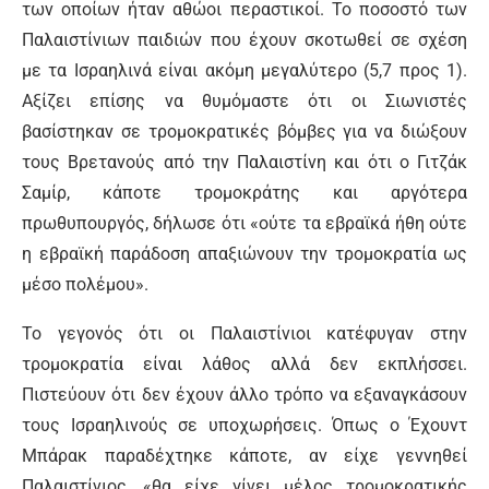
των οποίων ήταν αθώοι περαστικοί. Το ποσοστό των
Παλαιστίνιων παιδιών που έχουν σκοτωθεί σε σχέση
με τα Ισραηλινά είναι ακόμη μεγαλύτερο (5,7 προς 1).
Αξίζει επίσης να θυμόμαστε ότι οι Σιωνιστές
βασίστηκαν σε τρομοκρατικές βόμβες για να διώξουν
τους Βρετανούς από την Παλαιστίνη και ότι ο Γιτζάκ
Σαμίρ, κάποτε τρομοκράτης και αργότερα
πρωθυπουργός, δήλωσε ότι «ούτε τα εβραϊκά ήθη ούτε
η εβραϊκή παράδοση απαξιώνουν την τρομοκρατία ως
μέσο πολέμου».
Το γεγονός ότι οι Παλαιστίνιοι κατέφυγαν στην
τρομοκρατία είναι λάθος αλλά δεν εκπλήσσει.
Πιστεύουν ότι δεν έχουν άλλο τρόπο να εξαναγκάσουν
τους Ισραηλινούς σε υποχωρήσεις. Όπως ο Έχουντ
Μπάρακ παραδέχτηκε κάποτε, αν είχε γεννηθεί
Παλαιστίνιος, «θα είχε γίνει μέλος τρομοκρατικής