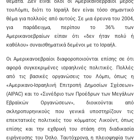
θέματα. Δεν είναι όλοι οι Αμερικανοεβραίοι μέρος
τουΛόμπι, διότι το Ισραήλ δεν είναι τόσο σημαντικό
θέμα για πολλούς από αυτούς. Σε μια έρευνα του 2004,
για παράδειγμα, περίπου το 36% των
Αμερικανοεβραίων είπαν ότι «δεν ήταν πολύ ή
καθόλου» συναισθηματικά δεμένοι με το Ισραήλ.
Οι Αμερικανοεβραίοι διαφοροποιούνται επίσης σε ότι
αφορά συγκεκριμένες ισραηλινές πολιτικές. Πολλές
από τις βασικές οργανώσεις του Λόμπι, όπως η
«Αμερικανο-Ισραηλινή Επιτροπή Δημοσίων Σχέσεων»
(AIPAC) και το «Συνέδριο των Προέδρων των Μεγάλων
Εβραϊκών Οργανώσεων», διοικούνται από
σκληροπυρηνικούς που γενικά υποστηρίζουν τις
επεκτατικές πολιτικές του κόμματος Λικούντ, όπως
επίσης και την εχθρική του στάση στη διαδικασία
ειρήνευσης του Όσλο. Ταυτόχρονα, η πλειοψηφία των