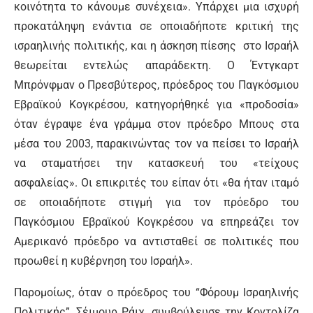
κοινότητα το κάνουμε συνέχεια». Υπάρχει μια ισχυρή
προκατάληψη ενάντια σε οποιαδήποτε κριτική της
ισραηλινής πολιτικής, και η άσκηση πίεσης στο Ισραήλ
θεωρείται εντελώς απαράδεκτη. Ο Έντγκαρτ
Μπρόνφμαν ο Πρεσβύτερος, πρόεδρος του Παγκόσμιου
Εβραϊκού Κογκρέσου, κατηγορήθηκέ για «προδοσία»
όταν έγραψε ένα γράμμα στον πρόεδρο Μπους στα
μέσα του 2003, παρακινώντας τον να πείσει το Ισραήλ
να σταματήσει την κατασκευή του «τείχους
ασφαλείας». Οι επικριτές του είπαν ότι «θα ήταν ιταμό
σε οποιαδήποτε στιγμή για τον πρόεδρο του
Παγκόσμιου Εβραϊκού Κογκρέσου να επηρεάζει τον
Αμερικανό πρόεδρο να αντισταθεί σε πολιτικές που
προωθεί η κυβέρνηση του Ισραήλ».
Παρομοίως, όταν ο πρόεδρος του “Φόρουμ Ισραηλινής
Πολιτικής”, Σέιμουρ Ράιχ, συμβούλευσε την Κοντολίζα