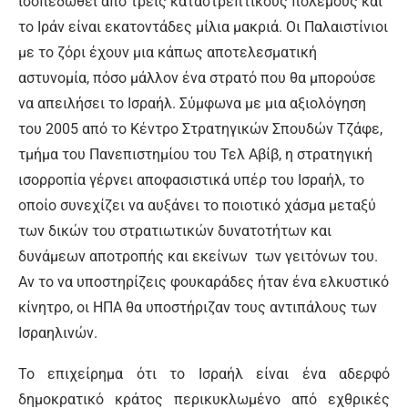
ισοπεδωθεί από τρεις καταστρεπτικούς πολέμους και
το Ιράν είναι εκατοντάδες μίλια μακριά. Οι Παλαιστίνιοι
με το ζόρι έχουν μια κάπως αποτελεσματική
αστυνομία, πόσο μάλλον ένα στρατό που θα μπορούσε
να απειλήσει το Ισραήλ. Σύμφωνα με μια αξιολόγηση
του 2005 από το Κέντρο Στρατηγικών Σπουδών Τζάφε,
τμήμα του Πανεπιστημίου του Τελ Αβίβ, η στρατηγική
ισορροπία γέρνει αποφασιστικά υπέρ του Ισραήλ, το
οποίο συνεχίζει να αυξάνει το ποιοτικό χάσμα μεταξύ
των δικών του στρατιωτικών δυνατοτήτων και
δυνάμεων αποτροπής και εκείνων των γειτόνων του.
Αν το να υποστηρίζεις φουκαράδες ήταν ένα ελκυστικό
κίνητρο, οι ΗΠΑ θα υποστήριζαν τους αντιπάλους των
Ισραηλινών.
Το επιχείρημα ότι το Ισραήλ είναι ένα αδερφό
δημοκρατικό κράτος περικυκλωμένο από εχθρικές