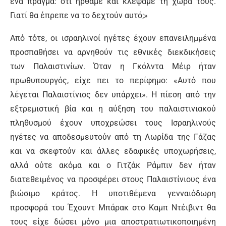
ένα πράγμα: ότι ήρθαμε και κλέψαμε τη χώρα τους.
Γιατί θα έπρεπε να το δεχτούν αυτό;»
Από τότε, οι ισραηλινοί ηγέτες έχουν επανειλημμένα
προσπαθήσει να αρνηθούν τις εθνικές διεκδικήσεις
των Παλαιστινίων. Όταν η Γκόλντα Μέιρ ήταν
πρωθυπουργός, είχε πει το περίφημο: «Αυτό που
λέγεται Παλαιστίνιος δεν υπάρχει». Η πίεση από την
εξτρεμιστική βία και η αύξηση του παλαιστινιακού
πληθυσμού έχουν υποχρεώσει τους Ισραηλινούς
ηγέτες να αποδεσμευτούν από τη Λωρίδα της Γάζας
και να σκεφτούν και άλλες εδαφικές υποχωρήσεις,
αλλά ούτε ακόμα και ο Γιτζάκ Ράμπιν δεν ήταν
διατεθειμένος να προσφέρει στους Παλαιστίνιους ένα
βιώσιμο κράτος. Η υποτιθέμενα γενναιόδωρη
προσφορά του Έχουντ Μπάρακ στο Καμπ Ντέιβιντ θα
τους είχε δώσει μόνο μια αποστρατιωτικοποιημένη