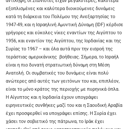
αντίληψη, οι Σιωνιστές είχαν μεγαλύτερες, καλύτερα
εξοπλισμένες και καλύτερα διοικούμενες δυνάμεις
κατά τη διάρκεια του Πολέμου της Ανεξαρτησίας το
1947-49, και η Ισραηλινή Αμυντική Δύναμη (IDF) κέρδισε
γρήγορες και εύκολες νίκες εναντίων της Αιγύπτου το
1956, και εναντίον της Αιγύπτου, της Ιορδανίας και της
Συρίας το 1967 – και όλα αυτά πριν την εισροή της
τεράστιας αμερικάνικης βοήθειας. Σήμερα, το Ισραήλ
είναι η πιο δυνατή στρατιωτική δύναμη στη Μέση
Ανατολή. Οι συμβατικές του δυνάμεις είναι πολύ
ανώτερες από αυτές των γειτόνων του και, επιπλέον,
είναι το μόνο κράτος της περιοχής με πυρηνικά όπλα.
Η Αίγυπτος και η Ιορδανία έχουν υπογράψει
ειρηνευτικές συνθήκες μαζί του και η Σαουδική Αραβία
έχει προσφερθεί να υπογράψει επίσης. Η Συρία έχει
χάσει τον σοβιετικό της πάτρωνα, το Ιράκ έχει