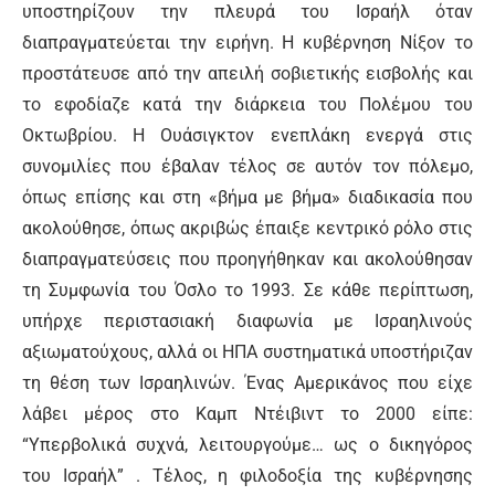
υποστηρίζουν την πλευρά του Ισραήλ όταν
διαπραγματεύεται την ειρήνη. Η κυβέρνηση Νίξον το
προστάτευσε από την απειλή σοβιετικής εισβολής και
το εφοδίαζε κατά την διάρκεια του Πολέμου του
Οκτωβρίου. Η Ουάσιγκτον ενεπλάκη ενεργά στις
συνομιλίες που έβαλαν τέλος σε αυτόν τον πόλεμο,
όπως επίσης και στη «βήμα με βήμα» διαδικασία που
ακολούθησε, όπως ακριβώς έπαιξε κεντρικό ρόλο στις
διαπραγματεύσεις που προηγήθηκαν και ακολούθησαν
τη Συμφωνία του Όσλο το 1993. Σε κάθε περίπτωση,
υπήρχε περιστασιακή διαφωνία με Ισραηλινούς
αξιωματούχους, αλλά οι ΗΠΑ συστηματικά υποστήριζαν
τη θέση των Ισραηλινών. Ένας Αμερικάνος που είχε
λάβει μέρος στο Καμπ Ντέιβιντ το 2000 είπε:
“Υπερβολικά συχνά, λειτουργούμε… ως ο δικηγόρος
του Ισραήλ” . Τέλος, η φιλοδοξία της κυβέρνησης