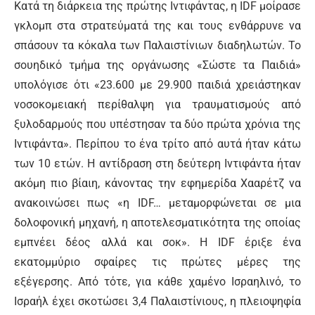
Κατά τη διάρκεια της πρώτης Ιντιφάντας, η IDF μοίρασε
γκλομπ στα στρατεύματά της και τους ενθάρρυνε να
σπάσουν τα κόκαλα των Παλαιστίνιων διαδηλωτών. Το
σουηδικό τμήμα της οργάνωσης «Σώστε τα Παιδιά»
υπολόγισε ότι «23.600 με 29.900 παιδιά χρειάστηκαν
νοσοκομειακή περίθαλψη για τραυματισμούς από
ξυλοδαρμούς που υπέστησαν τα δύο πρώτα χρόνια της
Ιντιφάντα». Περίπου το ένα τρίτο από αυτά ήταν κάτω
των 10 ετών. Η αντίδραση στη δεύτερη Ιντιφάντα ήταν
ακόμη πιο βίαιη, κάνοντας την εφημερίδα Χααρέτζ να
ανακοινώσει πως «η IDF… μεταμορφώνεται σε μια
δολοφονική μηχανή, η αποτελεσματικότητα της οποίας
εμπνέει δέος αλλά και σοκ». Η IDF έριξε ένα
εκατομμύριο σφαίρες τις πρώτες μέρες της
εξέγερσης. Από τότε, για κάθε χαμένο Ισραηλινό, το
Ισραήλ έχει σκοτώσει 3,4 Παλαιστίνιους, η πλειοψηφία