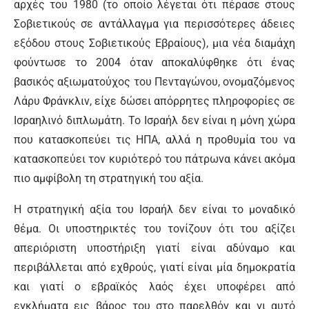
αρχές του 1980 (το οποίο λέγεται ότι πέρασε στους
Σοβιετικούς σε αντάλλαγμα για περισσότερες άδειες
εξόδου στους Σοβιετικούς Εβραίους), μια νέα διαμάχη
φούντωσε το 2004 όταν αποκαλύφθηκε ότι ένας
βασικός αξιωματούχος του Πενταγώνου, ονομαζόμενος
Λάρυ Φράνκλιν, είχε δώσει απόρρητες πληροφορίες σε
Ισραηλινό διπλωμάτη. Το Ισραήλ δεν είναι η μόνη χώρα
που κατασκοπεύει τις ΗΠΑ, αλλά η προθυμία του να
κατασκοπεύει τον κυριότερό του πάτρωνα κάνει ακόμα
πιο αμφίβολη τη στρατηγική του αξία.
Η στρατηγική αξία του Ισραήλ δεν είναι το μοναδικό
θέμα. Οι υποστηρικτές του τονίζουν ότι του αξίζει
απεριόριστη υποστήριξη γιατί είναι αδύναμο και
περιβάλλεται από εχθρούς, γιατί είναι μία δημοκρατία
και γιατί ο εβραϊκός λαός έχει υποφέρει από
εγκλήματα εις βάρος του στο παρελθόν και γι αυτό