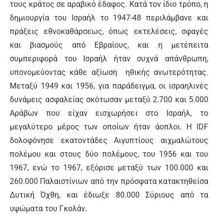
τους κράτος σε αραβικό έδαφος. Κατά τον ίδιο τρόπο, η
δημιουργία του Ισραήλ το 1947-48 περιλάμβανε και
πράξεις εθνοκαθάρσεως, όπως εκτελέσεις, σφαγές
και βιασμούς από Εβραίους, και η μετέπειτα
συμπεριφορά του Ισραήλ ήταν συχνά απάνθρωπη,
υπονομεύοντας κάθε αξίωση ηθικής ανωτερότητας.
Μεταξύ 1949 και 1956, για παράδειγμα, οι ισραηλινές
δυνάμεις ασφαλείας σκότωσαν μεταξύ 2.700 και 5.000
Αράβων που είχαν εισχωρήσει στο Ισραήλ, το
μεγαλύτερο μέρος των οποίων ήταν άοπλοι. Η IDF
δολοφόνησε εκατοντάδες Αιγυπτίους αιχμαλώτους
πολέμου και στους δύο πολέμους, του 1956 και του
1967, ενώ το 1967, εξόρισε μεταξύ των 100.000 και
260.000 Παλαιστίνιων από την πρόσφατα κατακτηθείσα
Δυτική Όχθη, και έδιωξε 80.000 Σύριους από τα
υψώματα του Γκολάν.