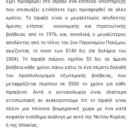
έχει προσφέρει στο Ισραήλ ένα επίπεδο υποστήριξης
που επισκιάζει ο,τιδήποτε έχει προσφερθεί σε άλλο
κράτος. Το Ισραήλ είναι ο μεγαλύτερος αποδέκτης
άμεσης ετήσιας οικονομικής και στρατιωτικής
βοήθειας από το 1976, και, συνολικά, ο μεγαλύτερος
αποδέκτης από το τέλος του 2ου Παγκοσμίου Πολέμου,
αγγίζοντας το ποσό των $140 δις (σε δολάρια του
2004). Το Ισραήλ παίρνει σχεδόν $3 δις σε άμεση
βοήθεια κάθε χρόνο, πάνω κάτω το ένα πέμπτο δηλαδή
του προϋπολογισμού εξωτερικής βοήθειας, που
μεταφράζεται περίπου σε $500 το χρόνο για κάθε
Ισραηλινό. Αυτή η γενναιοδωρία είναι ιδιαίτερα
εντυπωσιακή αν αναλογιστούμε ότι το Ισραήλ είναι
πλέον μια πλούσια βιομηχανική χώρα με ένα κατά
κεφαλήν εισόδημα ανάλογο με αυτό της Νοτίου Κορέας
ή της Ισπανίας.