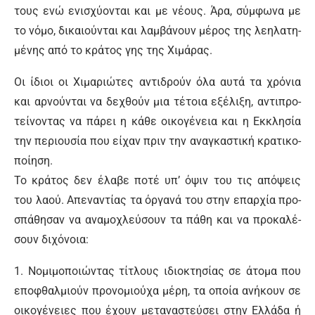
τους ε­νώ ε­νι­σχύ­ο­νται και με νέ­ους. Ά­ρα, σύμ­φω­να με
το νό­μο, δι­καιού­νται και λαμ­βά­νουν μέ­ρος της λε­η­λα­τη­
μέ­νης α­πό το κρά­τος γης της Χι­μά­ρας.
Οι ί­διοι οι Χι­μα­ριώ­τες α­ντι­δρούν ό­λα αυ­τά τα χρό­νια
και αρ­νού­νται να δε­χθούν μια τέ­τοια ε­ξέ­λι­ξη, α­ντι­προ­
τεί­νο­ντας να πά­ρει η κά­θε οι­κο­γέ­νεια και η Εκ­κλη­σί­α
την πε­ριου­σί­α που εί­χαν πριν την α­να­γκα­στι­κή κρα­τι­κο­
ποί­η­ση.
Το κρά­τος δεν έ­λα­βε πο­τέ υπ’ ό­ψιν του τις α­πό­ψεις
του λα­ού. Α­πε­να­ντί­ας τα όρ­γα­νά του στην ε­παρ­χί­α προ­
σπά­θη­σαν να α­να­μο­χλεύ­σουν τα πά­θη και να προ­κα­λέ­
σουν δι­χό­νοια:
1. Νο­μι­μο­ποιώ­ντας τί­τλους ι­διο­κτη­σί­ας σε ά­το­μα που
ε­πο­φθαλ­μιούν προ­νο­μιού­χα μέ­ρη, τα ο­ποί­α α­νή­κουν σε
οι­κο­γέ­νειες που έ­χουν με­τα­να­στεύ­σει στην Ελ­λά­δα ή