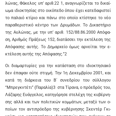
λώ­νας, Φά­κε­λος υπ’ α­ριθ.22 1, α­να­γνω­ρί­ζε­ται το δι­καί­
ω­μα ι­διο­κτη­σί­ας στο οι­κό­πε­δο ό­που έ­χει κα­τε­δα­φι­στεί
το πα­λαιό κτί­ριο και πά­νω στο ο­ποί­ο κτί­στη­κε το νέ­ο
πα­ρα­θε­ρι­στι­κό κέ­ντρο των Δρυ­μά­δων. Το Δι­κα­στή­ριο
της Αυ­λώ­νας, με την υπ’ α­ριθ. 152/88.86.2000 Α­πό­φα­
ση, Α­ριθ­μός Πρά­ξε­ως 152, δια­τάσ­σει την ε­κτέ­λε­ση της
Α­πό­φα­σης αυ­τής. Το Δη­μαρxεί­ο ό­μως αρ­νεί­ται την ε­
κτέ­λε­ση αυ­τής της Α­πό­φα­σης.”2
Οι δια­μαρ­τυ­ρί­ες για την κα­τά­στα­ση στο ι­διο­κτη­σια­κό
δεν έ­πα­ψαν ού­τε στιγ­μή. Την 1η Δε­κεμ­βρί­ου 2001, και
κα­τά τη διάρ­κεια του Β΄ συ­νε­δρί­ου του σύλ­λο­γου
“Μπρε­γκντέ­τι” (Πα­ρα­λί­α)3 στα Τί­ρα­να, ο πρό­ε­δρός του,
Λά­ζα­ρης Ευάγ­γε­λος, κα­τη­γό­ρη­σε στε­λέ­χη της κυ­βέρ­νη­
σης αλ­λά και των πο­λι­τι­κών κομ­μά­των, με­τα­ξύ των ο­
ποί­ων τον α­ντι­πρό­ε­δρο της κυ­βέρ­νη­σης Σκε­ντέρ Γκι­