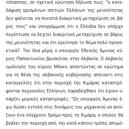
τό­παπ­πας, σε σχε­τι­κή ε­ρώ­τη­ση δή­λω­σε πως: “η κα­τε­
δά­φι­ση ο­ρι­σμέ­νων σπι­τιών Ελ­λή­νων της μειο­νό­τη­τας
δεν φαί­νε­ται να συ­νι­στά δια­κρι­τι­κή με­τα­χεί­ρι­ση σε βά­
ρος τους” και υ­πο­γράμ­μι­σε ό­τι η Ελ­λά­δα δεν υ­πήρ­χε
πε­ρί­πτω­ση να δε­χτεί δια­κρι­τι­κή με­τα­χεί­ρι­ση σε βά­ρος
της μειο­νό­τη­τας και ό­τι ε­ρεύ­νη­σε το θέ­μα πο­λύ προ­σε­
κτι­κά7. Την ί­δια μέ­ρα, ο υ­πουρ­γός Ε­θνι­κής Ά­μυ­νας κύ­
ριος Πα­πα­ντω­νί­ου βρι­σκό­ταν στην Αλ­βα­νί­α. Ο Αλ­βα­νός
ο­μό­λο­γός του, κύ­ριος Μάικο, α­πα­ντώ­ντας σε ε­ρώ­τη­μα
για τη θέ­ση της αλ­βα­νι­κής κυ­βέρ­νη­σης α­πέ­να­ντι στις
κα­ταγ­γε­λί­ες ό­τι στην πε­ριο­χή της Χι­μά­ρας κα­τα­στρέ­
φο­νται πε­ριου­σί­ες Ελ­λή­νων, πα­ρα­δέ­χθη­κε ό­τι έ­χουν υ­
πάρ­ξει με­ρι­κές κα­τα­στρο­φές. “Ως υ­πουρ­γός Ά­μυ­νας έ­
χω δώ­σει ε­ντο­λή στις δυ­νά­μεις του μη­χα­νι­κού να α­νοί­
ξουν έ­να σύγ­χρο­νο δρό­μο προς τη Χι­μά­ρα, ο ο­ποί­ος θα
βγά­λει την πε­ριο­χή α­πό, την κα­τά κά­ποιο τρό­πο, α­πο­μό­