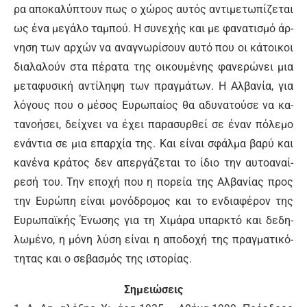
ρα α­πο­κα­λύ­πτουν πως ο χώ­ρος αυ­τός α­ντι­με­τω­πί­ζε­ται
ως έ­να με­γά­λο τα­μπού. Η συ­νε­χής και με φα­να­τι­σμό άρ­
νη­ση των αρ­χών να α­να­γνω­ρί­σουν αυ­τό που οι κά­τοι­κοι
δια­λα­λούν στα πέ­ρα­τα της οι­κου­μέ­νης φα­νε­ρώ­νει μια
με­τα­φυ­σι­κή α­ντί­λη­ψη των πραγ­μά­των. Η Αλ­βα­νί­α, για
λό­γους που ο μέ­σος Ευ­ρω­παί­ος θα α­δυ­να­τού­σε να κα­
τα­νο­ή­σει, δεί­χνει να έ­χει πα­ρα­συρ­θεί σε έ­ναν πό­λε­μο
ε­νά­ντια σε μια ε­παρ­χί­α της. Και εί­ναι σφάλ­μα βα­ρύ και
κα­νέ­να κρά­τος δεν α­περ­γά­ζε­ται το ί­διο την αυ­το­α­ναί­
ρε­σή του. Την ε­πο­χή που η πο­ρεί­α της Αλ­βα­νί­ας προς
την Ευ­ρώ­πη εί­ναι μο­νό­δρο­μος και το εν­δια­φέ­ρον της
Ευ­ρω­πα­ϊ­κής Έ­νω­σης για τη Χι­μά­ρα υ­παρ­κτό και δε­δη­
λω­μέ­νο, η μό­νη λύ­ση εί­ναι η α­πο­δο­χή της πραγ­μα­τι­κό­
τη­τας και ο σε­βα­σμός της ι­στο­ρί­ας.
Σημειώσεις