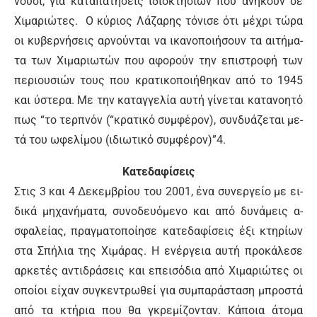
νού­σι, για κα­τα­πα­τή­σεις ι­διο­κτη­σιών που α­νή­κουν σε
Χι­μα­ριώ­τες. Ο κύ­ριος Λά­ζα­ρης τό­νι­σε ό­τι μέ­χρι τώ­ρα
οι κυ­βερ­νή­σεις αρ­νού­νται να ι­κα­νο­ποι­ή­σουν τα αι­τή­μα­
τα των Χι­μα­ριω­τών που α­φο­ρούν την ε­πι­στρο­φή των
πε­ριου­σιών τους που κρα­τι­κο­ποι­ή­θη­καν α­πό το 1945
και ύ­στε­ρα. Με την κα­ταγ­γε­λί­α αυ­τή γί­νε­ται κα­τα­νο­η­τό
πως “το τερ­πνόν (“κρα­τι­κό συμ­φέ­ρον), συν­δυά­ζε­ται με­
τά του ω­φε­λί­μου (ι­διω­τι­κό συμ­φέ­ρον)”4.
Κα­τε­δα­φί­σεις
Στις 3 και 4 Δε­κεμ­βρί­ου του 2001, έ­να συ­νερ­γεί­ο με ει­
δι­κά μη­χα­νή­μα­τα, συ­νο­δευό­με­νο και α­πό δυ­νά­μεις α­
σφα­λεί­ας, πραγ­μα­το­ποί­η­σε κα­τε­δα­φί­σεις έ­ξι κτηρί­ων
στα Σπή­λια της Χι­μά­ρας. Η ε­νέρ­γεια αυ­τή προ­κά­λε­σε
αρ­κε­τές α­ντι­δρά­σεις και ε­πει­σό­δια α­πό Χι­μα­ριώ­τες οι
ο­ποί­οι εί­χαν συ­γκε­ντρω­θεί για συ­μπα­ρά­στα­ση μπρο­στά
α­πό τα κτή­ρια που θα γκρε­μί­ζο­νταν. Κά­ποια ά­το­μα