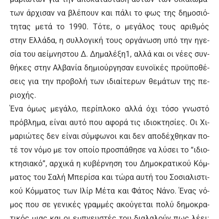
των άρ­χι­σαν να βλέ­πουν και πά­λι το φως της δη­μο­σιό­
τη­τας με­τά το 1990. Τό­τε, ο με­γά­λος τους α­ριθ­μός
στην Ελ­λά­δα, η συλ­λο­γι­κή τους ορ­γά­νω­ση υ­πό την η­γε­
σί­α του α­εί­μνη­στου Δ. Δη­μα­λέ­ξη1, αλ­λά και οι νέ­ες συν­
θή­κες στην Αλ­βα­νί­α δη­μιούρ­γη­σαν ευ­νο­ϊ­κές προ­ϋ­πο­θέ­
σεις για την προ­βο­λή των ι­διαί­τε­ρων θε­μά­των της πε­
ριο­χής.
Έ­να ό­μως με­γά­λο, πε­ρί­πλο­κο αλ­λά ό­χι τό­σο γνω­στό
πρό­βλη­μα, εί­ναι αυ­τό που α­φο­ρά τις ι­διο­κτη­σί­ες. Οι Χι­
μα­ριώ­τες δεν εί­ναι σύμ­φω­νοι και δεν α­πο­δέ­χθη­καν πο­
τέ τον νό­μο με τον ο­ποί­ο προ­σπά­θη­σε να λύ­σει το “ι­διο­
κτη­σια­κό”, αρ­χι­κά η κυ­βέρ­νη­ση του Δη­μο­κρα­τι­κού Κόμ­
μα­τος του Σα­λή Μπε­ρί­σα και τώ­ρα αυ­τή του Σο­σια­λι­στι­
κού Κόμ­μα­τος των Ι­λίρ Μέ­τα και Φά­τος Νά­νο. Έ­νας νό­
μος που σε γε­νι­κές γραμ­μές α­κού­γε­ται πο­λύ δη­μο­κρα­
τι­κός μιας και οι ε­μπνευ­στές του δια­λα­λούν πως λέ­ει: