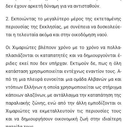
δεν έ­χουν αρ­κε­τή δύ­να­μη για να α­ντι­στα­θούν.
2. Εκ­ποιώ­ντας το με­γα­λύ­τε­ρο μέ­ρος της ε­κτε­τα­μέ­νης
πε­ριου­σί­ας της Εκ­κλη­σί­ας, με συ­νέ­πεια να δυ­σκο­λεύ­ε­
ται η τε­λευ­ταί­α α­κό­μα και στην οι­κο­δό­μη­ση να­ού.
Οι Χι­μα­ριώ­τες βλέ­πουν χρό­νο με το χρό­νο να πολ­λα­
πλα­σιά­ζο­νται οι κα­τα­πα­τη­τές και να δη­μιουρ­γού­νται έ­
ρι­δες ε­κεί που δεν υ­πήρ­χαν. Ε­κτι­μούν δε, πως η ό­λη
κα­τά­στα­ση χρη­σι­μο­ποιεί­ται ε­ντέ­χνως ε­να­ντί­ον τους. Α­
πό τη μια πλευ­ρά ευ­νο­εί­ται μια ο­μά­δα Αλ­βα­νών μα και
ντό­πιων Ελ­λή­νων η ο­ποί­α χρη­σι­μο­ποιεί­ται ως στή­ριγ­μα
κά­ποιων α­λα­ζό­νων, με α­ντάλ­λαγ­μα την κα­τα­πά­τη­ση της
πα­ρα­λια­κής ζώ­νης, ε­νώ α­πό την άλ­λη ε­μπο­δί­ζο­νται οι
Χι­μα­ριώ­τες να εκ­με­ταλ­λευ­τούν τις πε­ριου­σί­ες τους
και να δη­μιουρ­γή­σουν οι­κο­νο­μι­κή ζω­ή στην ι­διαί­τε­ρη
πα­τρί­δα τους.