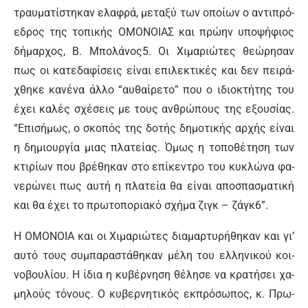
τραυ­μα­τί­στη­καν ε­λα­φρά, με­τα­ξύ των ο­ποί­ων ο α­ντι­πρό­
ε­δρος της το­πι­κής Ο­ΜΟ­ΝΟΙΑΣ και πρώ­ην υ­πο­ψή­φιος
δή­μαρ­χος, Β. Μπο­λά­νος5. Οι Χι­μα­ριώ­τες θε­ώ­ρη­σαν
πως οι κα­τε­δα­φί­σεις εί­ναι ε­πι­λε­κτι­κές και δεν πει­ρά­
χθη­κε κα­νέ­να άλ­λο “αυ­θαί­ρε­το” που ο ι­διο­κτή­της του
έ­χει κα­λές σχέ­σεις με τους αν­θρώ­πους της ε­ξου­σί­ας.
“Ε­πι­σή­μως, ο σκο­πός της δο­τής δη­μο­τι­κής αρ­χής εί­ναι
η δη­μιουρ­γί­α μιας πλα­τεί­ας. Ό­μως η το­πο­θέ­τη­ση των
κτι­ρί­ων που βρέ­θη­καν στο ε­πί­κε­ντρο του κυ­κλώ­να φα­
νε­ρώ­νει πως αυ­τή η πλα­τεί­α θα εί­ναι α­πο­σπα­σμα­τι­κή
και θα έ­χει το πρω­το­πο­ρια­κό σχή­μα ζι­γκ – ζά­γκ6”.
Η Ο­ΜΟ­ΝΟΙΑ και οι Χι­μα­ριώ­τες δια­μαρ­τυ­ρή­θη­καν και γι’
αυ­τό τους συ­μπα­ρα­στά­θη­καν μέ­λη του ελ­λη­νι­κού κοι­
νο­βου­λί­ου. Η ί­δια η κυ­βέρ­νη­ση θέ­λη­σε να κρα­τή­σει χα­
μη­λούς τό­νους. Ο κυ­βερ­νη­τι­κός εκ­πρό­σω­πος, κ. Πρω­