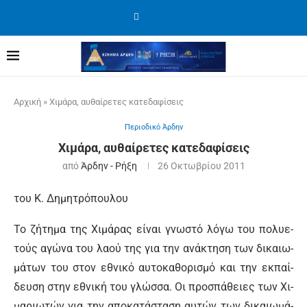
Αρχική
»
Χιμάρα, αυθαίρετες κατεδαφίσεις
Περιοδικό Άρδην
Χιμάρα, αυθαίρετες κατεδαφίσεις
από
Άρδην - Ρήξη
26 Οκτωβρίου 2011
του Κ. Δημητρόπουλου
Το ζή­τη­μα της Χι­μά­ρας εί­ναι γνω­στό λό­γω του πο­λυε­
τούς α­γώ­να του λα­ού της για την ανάκτηση των δι­καιω­
μά­των του στον ε­θνι­κό αυ­το­κα­θο­ρι­σμό και την εκ­παί­
δευ­ση στην ε­θνι­κή του γλώσ­σα. Οι προ­σπά­θειες των Χι­
μα­ριω­τών για την α­πο­κα­τά­στα­ση αυ­τών των δι­καιω­μά­