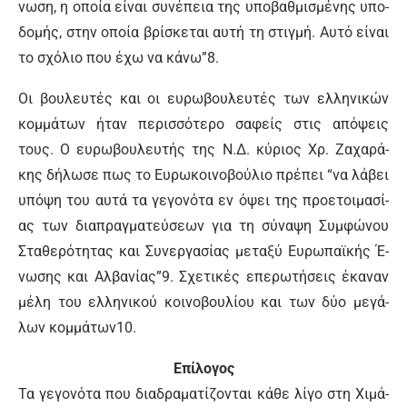
νω­ση, η ο­ποί­α εί­ναι συ­νέ­πεια της υ­πο­βαθ­μι­σμέ­νης υ­πο­
δο­μής, στην ο­ποί­α βρί­σκε­ται αυ­τή τη στιγ­μή. Αυ­τό εί­ναι
το σχό­λιο που έ­χω να κά­νω”8.
Οι βου­λευ­τές και οι ευ­ρω­βου­λευ­τές των ελ­λη­νι­κών
κομ­μά­των ή­ταν πε­ρισ­σό­τε­ρο σα­φείς στις α­πό­ψεις
τους. Ο ευ­ρω­βου­λευ­τής της Ν.Δ. κύ­ριος Χρ. Ζα­χα­ρά­
κης δή­λω­σε πως το Ευ­ρω­κοι­νο­βού­λιο πρέ­πει “να λά­βει
υ­πό­ψη του αυ­τά τα γε­γο­νό­τα εν ό­ψει της προ­ε­τοι­μα­σί­
ας των δια­πραγ­μα­τεύ­σε­ων για τη σύ­να­ψη Συμ­φώ­νου
Στα­θε­ρό­τη­τας και Συ­νερ­γα­σί­ας με­τα­ξύ Ευ­ρω­πα­ϊ­κής Έ­
νω­σης και Αλ­βα­νί­ας”9. Σχε­τι­κές ε­πε­ρω­τή­σεις έ­κα­ναν
μέ­λη του ελ­λη­νι­κού κοι­νο­βου­λί­ου και των δύ­ο με­γά­
λων κομ­μά­των10.
Ε­πί­λο­γος
Τα γε­γο­νό­τα που δια­δρα­μα­τί­ζο­νται κά­θε λί­γο στη Χι­μά­