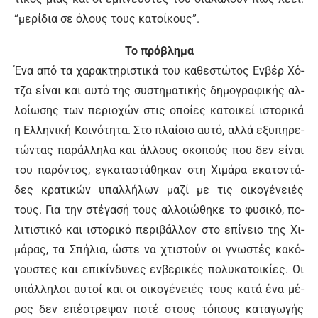
“με­ρί­δια σε ό­λους τους κα­τοί­κους”.
Το πρό­βλη­μα
Έ­να α­πό τα χα­ρα­κτη­ρι­στι­κά του κα­θε­στώ­τος Εν­βέρ Χό­
τζα εί­ναι και αυ­τό της συ­στη­μα­τι­κής δη­μο­γρα­φι­κής αλ­
λοί­ω­σης των πε­ριο­χών στις οποίες κα­τοι­κεί ι­στο­ρι­κά
η Ελ­λη­νι­κή Κοι­νό­τη­τα. Στο πλαί­σιο αυ­τό, αλ­λά ε­ξυ­πη­ρε­
τώ­ντας πα­ράλ­λη­λα και άλ­λους σκο­πούς που δεν εί­ναι
του πα­ρό­ντος, ε­γκα­τα­στά­θη­καν στη Χι­μά­ρα ε­κα­το­ντά­
δες κρα­τι­κών υ­παλ­λή­λων μα­ζί με τις οι­κο­γέ­νειές
τους. Για την στέ­γα­σή τους αλ­λοιώ­θη­κε το φυ­σι­κό, πο­
λι­τι­στι­κό και ι­στο­ρι­κό πε­ρι­βάλ­λον στο ε­πί­νειο της Χι­
μά­ρας, τα Σπή­λια, ώ­στε να χτι­στούν οι γνω­στές κα­κό­
γου­στες και ε­πι­κίν­δυ­νες εν­βε­ρι­κές πο­λυ­κα­τοι­κί­ες. Οι
υ­πάλ­λη­λοι αυ­τοί και οι οι­κο­γέ­νειές τους κα­τά έ­να μέ­
ρος δεν ε­πέ­στρε­ψαν πο­τέ στους τό­πους κα­τα­γω­γής