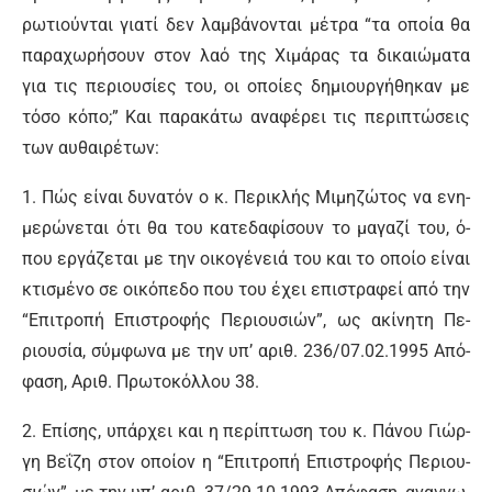
ρω­τιού­νται για­τί δεν λαμ­βά­νο­νται μέ­τρα “τα ο­ποί­α θα
πα­ρα­χω­ρή­σουν στον λα­ό της Χι­μά­ρας τα δι­καιώ­μα­τα
για τις πε­ριου­σί­ες του, οι ο­ποί­ες δη­μιουρ­γή­θη­καν με
τό­σο κό­πο;” Και πα­ρα­κά­τω α­να­φέ­ρει τις πε­ρι­πτώ­σεις
των αυ­θαι­ρέ­των:
1. Πώς εί­ναι δυ­να­τόν ο κ. Πε­ρι­κλής Μι­μη­ζώ­τος να ε­νη­
με­ρώ­νε­ται ό­τι θα του κα­τε­δα­φί­σουν το μα­γα­ζί του, ό­
που ερ­γά­ζε­ται με την οι­κο­γέ­νειά του και το ο­ποί­ο εί­ναι
κτι­σμέ­νο σε οι­κό­πε­δο που του έ­χει ε­πι­στρα­φεί α­πό την
“Ε­πι­τρο­πή Ε­πι­στρο­φής Πε­ριου­σιών”, ως α­κί­νη­τη Πε­
ριου­σί­α, σύμ­φω­να με την υπ’ α­ριθ. 236/07.02.1995 Α­πό­
φα­ση, Α­ριθ. Πρω­το­κόλ­λου 38.
2. Ε­πί­σης, υ­πάρ­χει και η πε­ρί­πτω­ση του κ. Πά­νου Γιώρ­
γη Βε­ΐ­ζη στον ο­ποί­ον η “Ε­πι­τρο­πή Ε­πι­στρο­φής Πε­ριου­