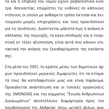
τα και η ε­πι­βο­λή του νό­μου έ­χουν ρε­βαν­σι­στι­κά κί­νη­
τρα. Α­πε­να­ντί­ας, ε­πιρ­ρί­πτει τις ευ­θύ­νες σε κά­ποιους
ντό­πιους οι ο­ποί­οι με αυ­θαί­ρε­το τρό­πο έ­κτι­σαν και λει­
τουρ­γούν μι­κρές ε­πι­χει­ρή­σεις και τους προ­ει­δο­ποιεί
για τις συ­νέ­πειες. Δια­τεί­νε­ται μά­λι­στα πως η α­νά­γκη α­
νά­πλα­σης της πε­ριο­χής, τα έρ­γα υ­πο­δο­μής και η του­ρι­
στι­κή εν τέ­λει α­ξιο­ποί­η­ση, εί­ναι αυ­τά που κά­νουν ε­πι­
τα­κτι­κή την α­νά­γκη του ξε­κα­θα­ρί­σμα­τος της κα­τά­στα­
σης.
Στα μέ­σα του 2001, το κρά­τος μέ­σω των δη­μο­τι­κών αρ­
χών προ­ει­δο­ποιεί με­ρι­κούς Χι­μα­ριώ­τες ό­τι τα κτί­σμα­
τά τους θα κα­τε­δα­φι­στούν μιας και εί­ναι πα­ρά­νο­μα.
Προ­κα­λεί­ται α­να­στά­τω­ση και οι το­πι­κές ορ­γα­νώ­σεις
της Ο­ΜΟ­ΝΟΙΑΣ και του κόμ­μα­τος “Έ­νω­ση Αν­θρω­πί­νων
Δι­καιω­μά­των” α­πο­στέλ­λουν δια­μαρ­τυ­ρί­α προς τον
πρω­θυ­πουρ­γό της Αλ­βα­νί­ας ό­που, με­τα­ξύ άλ­λων, α­να­