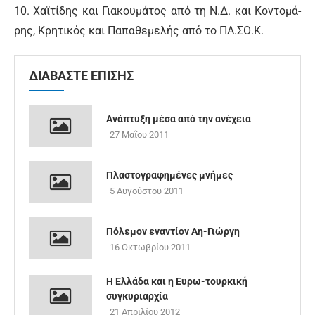
10. Χα­ϊ­τί­δης και Για­κου­μά­τος α­πό τη Ν.Δ. και Κο­ντο­μά­
ρης, Κρη­τι­κός και Πα­πα­θε­με­λής α­πό το ΠΑ.ΣΟ.Κ.
ΔΙΑΒΑΣΤΕ ΕΠΙΣΗΣ
Ανάπτυξη μέσα από την ανέχεια
27 Μαΐου 2011
Πλαστογραφημένες μνήμες
5 Αυγούστου 2011
Πόλεμον εναντίον Αη-Γιώργη
16 Οκτωβρίου 2011
Η Ελλάδα και η Ευρω-τουρκική
συγκυριαρχία
21 Απριλίου 2012