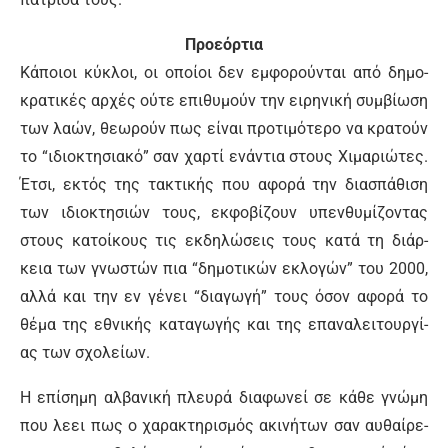
Προ­ε­όρ­τια
Κά­ποιοι κύ­κλοι, οι ο­ποί­οι δεν εμ­φο­ρού­νται α­πό δη­μο­
κρα­τι­κές αρ­χές ού­τε ε­πι­θυ­μούν την ει­ρη­νι­κή συμ­βί­ω­ση
των λα­ών, θε­ω­ρούν πως εί­ναι προ­τι­μό­τε­ρο να κρα­τούν
το “ι­διο­κτη­σια­κό” σαν χαρ­τί ε­νά­ντια στους Χι­μα­ριώ­τες.
Έ­τσι, ε­κτός της τα­κτι­κής που α­φο­ρά την δια­σπά­θι­ση
των ι­διο­κτη­σιών τους, εκ­φο­βί­ζουν υ­πεν­θυ­μί­ζο­ντας
στους κα­τοί­κους τις εκ­δη­λώ­σεις τους κα­τά τη διάρ­
κεια των γνω­στών πια “δη­μο­τι­κών ε­κλο­γών” του 2000,
αλ­λά και την εν γέ­νει “δια­γω­γή” τους ό­σον α­φο­ρά το
θέ­μα της ε­θνι­κής κα­τα­γω­γής και της ε­πα­να­λει­τουρ­γί­
ας των σχο­λεί­ων.
Η ε­πί­ση­μη αλ­βα­νι­κή πλευ­ρά δια­φω­νεί σε κά­θε γνώ­μη
που λε­ει πως ο χα­ρα­κτη­ρι­σμός α­κι­νή­των σαν αυ­θαί­ρε­