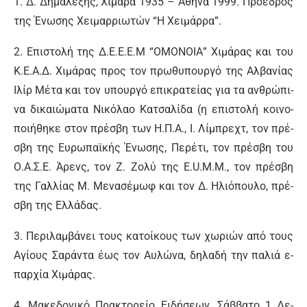
1. Δ. Δη­μα­λέ­ξης, Χι­μά­ρα 1935 – Α­θή­να 1999. Πρό­ε­δρος
της Έ­νω­σης Χει­μαρ­ριω­τών “Η Χει­μάρ­ρα”.
2. Ε­πι­στο­λή της Δ.Ε.Ε.Ε.Μ “Ο­ΜΟ­ΝΟΙΑ” Χι­μά­ρας και του
Κ.Ε.Α.Δ. Χι­μά­ρας προς τον πρω­θυ­πουρ­γό της Αλ­βα­νί­ας
Ι­λίρ Μέ­τα και τον υ­πουρ­γό ε­πι­κρα­τεί­ας για τα αν­θρώ­πι­
να δι­καιώ­μα­τα Νι­κό­λα­ο Κα­τσα­λί­δα (η ε­πι­στο­λή κοι­νο­
ποι­ή­θη­κε στον πρέ­σβη των Η.Π.Α., Ι. Λί­μπρε­χτ, τον πρέ­
σβη της Ευ­ρω­πα­ϊ­κής Έ­νω­σης, Πε­ρέ­τι, τον πρέ­σβη του
Ο.Α.Σ.Ε. Ά­ρεν­ς, τον Ζ. Ζο­λύ της E.U.M.M., τον πρέ­σβη
της Γαλ­λί­ας Μ. Με­να­σέ­μωφ και τον Δ. Η­λιό­που­λο, πρέ­
σβη της Ελ­λά­δας.
3. Πε­ρι­λαμ­βά­νει τους κα­τοί­κους των χω­ριών α­πό τους
Α­γί­ους Σα­ρά­ντα έ­ως τον Αυ­λώ­να, δη­λα­δή την πα­λιά ε­
παρ­χί­α Χι­μά­ρας.
4. Μα­κε­δο­νι­κό Πρα­κτο­ρεί­ο Ει­δή­σε­ων, Σάβ­βα­το 1 Δε­