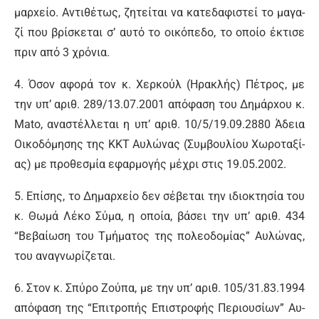
μαρxεί­ο. Α­ντι­θέ­τως, ζη­τεί­ται vα κα­τεδαφι­στεί το μα­γα­
ζί που βρί­σκε­ται σ’ αυ­τό το οι­κό­πε­δο, το ο­ποί­ο έ­κτι­σε
πριν α­πό 3 χρό­νια.
4. Ό­σον α­φο­ρά τον κ. Χερ­κούλ (Η­ρα­κλής) Πέ­τρος, με
την υπ’ α­ριθ. 289/13.07.2001 α­πό­φα­ση του Δη­μάρxου κ.
Mato, α­να­στέλ­λε­ται η υπ’ α­ριθ. 10/5/19.09.2880 Ά­δεια
Οι­κο­δό­μη­σης της ΚΚΤ Αυ­λώ­νας (Συμ­βου­λί­ου Χω­ρο­τα­ξί­
ας) με προ­θε­σμί­α ε­φαρ­μο­γής μέ­χρι στις 19.05.2002.
5. Ε­πί­σης, το Δη­μαρxεί­ο δεν σέ­βε­ται την ι­διο­κτη­σί­α του
κ. Θω­μά Λέ­κο Σύ­μα, η ο­ποί­α, βά­σει την υπ’ α­ριθ. 434
“Βε­βαί­ω­ση του Τμή­μα­τος της πο­λε­ο­δο­μί­ας” Αυ­λώ­νας,
του α­να­γνω­ρί­ζε­ται.
6. Στον κ. Σπύ­ρο Ζού­πα, με την υπ’ α­ριθ. 105/31.83.1994
α­πό­φα­ση της “Ε­πι­τρο­πής Ε­πι­στρο­φής Πε­ριου­σί­ων” Αυ­