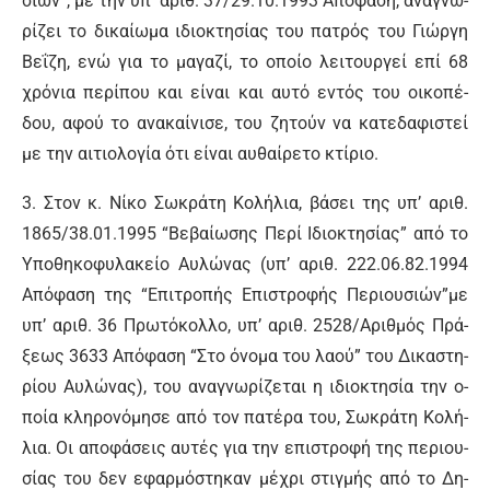
σιών”, με την υπ’ α­ριθ. 37/29.10.1993 Α­πό­φα­ση, α­να­γνω­
ρί­ζει το δι­καί­ω­μα ι­διο­κτη­σί­ας του πα­τρός του Γιώρ­γη
Βε­ΐ­ζη, ε­νώ για το μα­γα­ζί, το ο­ποί­ο λει­τουρ­γεί ε­πί 68
χρό­νια πε­ρί­που και εί­ναι και αυ­τό ε­ντός του οι­κο­πέ­
δου, α­φού το α­να­καί­νι­σε, του ζη­τούν να κα­τε­δα­φι­στεί
με την αι­τιο­λο­γί­α ό­τι εί­ναι αυ­θαί­ρε­το κτί­ριο.
3. Στον κ. Νί­κο Σω­κρά­τη Κο­λή­λια, βά­σει της υπ’ α­ριθ.
1865/38.01.1995 “Βε­βαί­ω­σης Πε­ρί Ι­διο­κτη­σί­ας” α­πό το
Υ­πο­θη­κο­φυλα­κεί­ο Αυ­λώ­νας (υπ’ α­ριθ. 222.06.82.1994
Α­πό­φα­ση της “Ε­πι­τρο­πής Ε­πι­στρο­φής Πε­ριου­σιών”με
υπ’ α­ριθ. 36 Πρω­τό­κολ­λο, υπ’ α­ριθ. 2528/Α­ριθ­μός Πρά­
ξε­ως 3633 Α­πό­φα­ση “Στο ό­νο­μα του λα­ού” του Δι­κα­στη­
ρί­ου Αυ­λώ­νας), του α­να­γνω­ρί­ζε­ται η ι­διο­κτη­σί­α την ο­
ποί­α κλη­ρο­νό­μη­σε α­πό τον πα­τέ­ρα του, Σω­κρά­τη Κο­λή­
λια. Οι α­πο­φά­σεις αυ­τές για την ε­πι­στρο­φή της πε­ριου­
σί­ας του δεν ε­φαρ­μό­στη­καν μέ­χρι στιγ­μής α­πό το Δη­