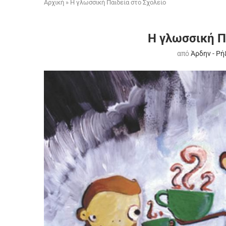
Αρχική
»
Η γλωσσική Παιδεία στο Σχολείο
Η γλωσσική Π
από
Άρδην - Ρή