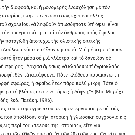
ι τήν διαφορά, καί ἡ μονομερής ἐνασχόληση μέ τόν
 ἱστορίας, πλήν τῶν γνωστικῶν, ἔχει καί ἄλλες
τοῦ σχολείου, νά ληφθοῦν ὁπωσδήποτε ὑπ’ ὄψει: εἶναι
ει τήν πραγματικότητα καί τόν ἄνθρωπο, πρός ὄφελος
 παταγώδη ἀποτυχία τῆς ὁλιστικῆς ὀπτικῆς
«Δούλευα κάποτε σ’ ἕναν κηπουρό. Μιά μέρα μοῦ ‘δωσε
 φυτό ἦταν μέσα σέ μιά γλάστρα καί τό δάνειζαν σέ
ρφή σφαίρας. Ἄρχισα ἀμέσως νά κλαδεύω τ’ ἀγριόκλαδα,
 μορφή, δέν τά κατάφερνα. Πότε κλάδευα παραπάνω τή
ορφή σφαίρας, ἡ σφαῖρα ἦταν πάρα πολύ μικρή. Τότε ὁ
αῖρα τή βλέπω, ποῦ εἶναι ὅμως ἡ δάφνη;”» (Μπ. Μπρέχτ,
ής, ἐκδ. Πατάκη, 1996).
υκες τοῦ ἱστοριογραφικοῦ μεταμοντερνισμοῦ μέ αὐτούς
τα πού ἀποδίδουν στήν ἱστορική ἤ γλωσσική συγχρονία εἰς
ξεις περί τοῦ «τέλους τῆς ἱστορίας», εἴτε γιά
νεση τῶν ἐθνῶν ἀπό αὐτήν τῶν ἐθνικῶν κρατῶν, εἴτε γιά