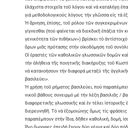
ἐλάχιστα στοιχεῖα τοῦ λόγου καί νά καταλήγῃ ἐπ
γιά μεθοδολογικούς λόγους τήν γλῶσσα εἰς τά ἐξ
Ἡ ἄρνηση, ἐπίσης, τοῦ ρόλου τῶν συγκεκριμένω
γίγνεσθαι (πού φαίνεται νά διεκδικῆ ἐπάξια τόν 
γενικότητα τῶν πιθήκων») βρίσκει τό ἀντίστοιχ
ὅρων μιᾶς πρότασης στήν οἰκοδόμηση τοῦ συνόλ
Οἱ ἐραστές τῶν κα­θολικῶν γλωσ­σικῶν δομῶν καί
τήν ἀλήθεια τῆς ποιητικῆς διακήρυξης τοῦ Κωστῆ
νά κατανοήσουν τήν διαφορά μεταξύ τῆς ἀγγλικῆς 
βασιλεύει».
Ἡ χρήση τοῦ ρήματος βασιλεύει, πού παραπέμπει
νικοῦ βάθους συνειρμό μέ τήν λέξη βασιλιᾶς / β
διαφορετικῆς γλωσσικῆς καί ἐν τέλει ἱστορικῆς 
διερευνηθῆ. Τό νά ἐξομοιώνῃς ὅμως τίς φράσεις “
παραπέμπουν στήν ἴδια, δῆθεν καθολική, δομή, ἰσο
ἴδιο ὄμορφες ἐπειδή ἔχουν δύο χέρια καί δύο πόδ