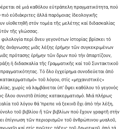
φέρεται σέ μιά καθόλου εὐτράπελη πραγματικότητα, πού
–πιό εὐδιάκριτες ἀλλά παρόμοιας ἰδεολογικῆς
ν υἱοθετηθῆ στόν τομέα τῆς μελέτης καί διδασκαλίας
αὐτόν τῆς γλώσσας.
ἡ φιλολογία περί ἄνευ γεγονότων ἱστορίας βρίσκει τό
 τῆς ἀνάγνωσης μιᾶς λέξης ἐρήμην τῶν συγκεκριμένων
 μιᾶς πρότασης ἐρήμην τῶν ὅρων πού τήν ἀπαρτίζουν,
ράξη ἡ διδασκαλία τῆς Γραμματικῆς καί τοῦ Συντακτικοῦ
 πραγματικότητας. Τό ὅλο ἐγχείρημα συνοδεύεται ἀπό
«κατακερματισμό» τοῦ λόγου, στίς «μηχανιστικές»
ίας, χωρίς νά λαμβάνεται ὑπ’ ὄψει καθόλου τό γεγονός
 ὡς ὅλου συνιστᾶ ἐπίσης κατακερματισμό. Μιά πλήρως
αλία τοῦ λόγου θά ’πρεπε νά ξεκινᾶ ὄχι ἀπό τήν λέξη,
 σύνολο τοῦ βιβλίου ἤ τῶν βιβλίων πού ἔχουν γραφτῆ στήν
ἔχει ἐπίγνωση τῶν περιορισμῶν τοῦ ἀνθρώπινου μυαλοῦ,
ιαγωγεῖο καί στίς πρῶτες τάξεις τοῦ Δημοτικοῦ, ἀπό τά