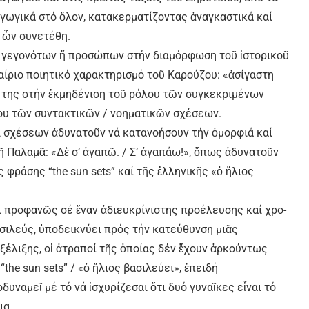
αγωγικά στό ὅλον, κατακερματίζοντας ἀναγκαστικά καί
 ὧν συνετέθη.
ν γεγονότων ἤ προσώπων στήν διαμόρφωση τοῦ ἱστορικοῦ
καίριο ποιητικό χαρακτηρισμό τοῦ Καρούζου: «ἀσίγαστη
ό της στήν ἐκμηδένιση τοῦ ρόλου τῶν συγκεκριμένων
ου τῶν συντακτικῶν / νοηματικῶν σχέσεων.
 σχέσεων ἀδυνατοῦν νά κατανοήσουν τήν ὀ­­μορφιά καί
 Παλαμᾶ: «Δὲ σ’ ἀγαπῶ. / Σ’ ἀγαπάω!», ὅπως ἀδυνατοῦν
φράσης “the sun sets” καί τῆς ἑλληνικῆς «ὁ ἥλιος
 προφανῶς σέ ἕναν ἀδιευκρίνιστης προέλευσης καί χρο­
ασιλεύς, ὑποδεικνύει πρός τήν κατεύθυνση μιᾶς
ἐξέλιξης, οἱ ἀτραποί τῆς ὁποίας δέν ἔχουν ἀρκούντως
the sun sets” / «ὁ ἥλιος βασιλεύει», ἐπειδή
δυναμεῖ μέ τό νά ἰσχυρίζεσαι ὅτι δυό γυναῖκες εἶναι τό
ια.