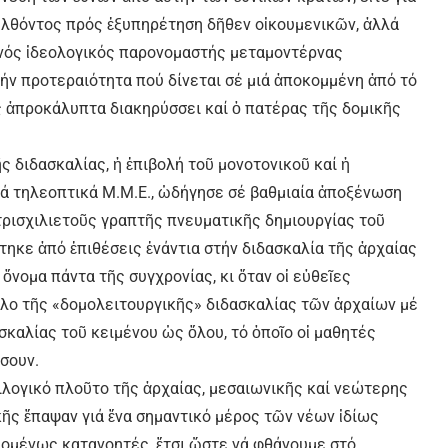
ελθόντος πρός ἐξυπηρέτηση δῆθεν οἰκουμενικῶν, ἀλλά
ινός ἰδεολογικός παρονομαστής μεταμοντέρνας
τήν προτεραιότητα πού δίνεται σέ μιά ἀποκομμένη ἀπό τό
ς ἀπροκάλυπτα διακηρύσσει καί ὁ πατέρας τῆς δομικῆς
ς διδασκαλίας, ἡ ἐπιβολή τοῦ μονοτονικοῦ καί ἡ
τά τηλεοπτικά Μ.Μ.Ε., ὡδήγησε σέ βαθμιαία ἀποξένωση
ρισχιλιετοῦς γραπτῆς πνευματικῆς δημιουργίας τοῦ
ηκε ἀπό ἐπιθέσεις ἐνάντια στήν διδασκαλία τῆς ἀρχαίας
ὄνομα πάντα τῆς συγχρονίας, κι ὅταν οἱ εὐθεῖες
έλο τῆς «δομολειτουργικῆς» διδασκαλίας τῶν ἀρχαίων μέ
σκαλίας τοῦ κειμένου ὡς ὅλου, τό ὁποῖο οἱ μαθητές
ήσουν.
λογικό πλοῦτο τῆς ἀρχαίας, μεσαιωνικῆς καί νεώτερης
κῆς ἔπαψαν γιά ἕνα σημαντικό μέρος τῶν νέων ἰδίως
ἑπομένως κατανοητές, ἔτσι ὥστε νά φθάνουμε στό