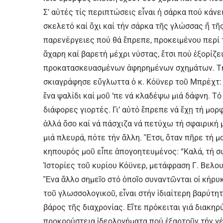
Σ’ αὐτές τίς περιπτώσεις εἶναι ἡ σάρκα πού κάνε
σκελετό καί ὄχι καί τήν σάρκα τῆς γλώσσας ἤ τῆς
παρενέργειες πού θά ἔπρεπε, προκειμένου περί 
ἄχαρη καί βαρετή μέχρι νύστας, ἔτσι πού ἐξορίζ
προκατασκευασμένων ἀφηρημένων σχημάτων. Τήν
σκιαγράφησε εὔγλωττα ὁ κ. Κόϋνερ τοῦ Μπρέχτ: 
ἕνα ψαλίδι καί μοῦ ‘πε νά κλαδέψω μιά δάφνη. Τό
διάφορες γιορτές. Γι’ αὐτό ἔπρεπε νά ἔχῃ τή μο
ἀλλά ὅσο καί νά πάσχιζα νά πετύχω τή σφαιρική
μιά πλευρά, πότε τήν ἄλλη. Ἔτσι, ὅταν πῆρε τή μ
κηπουρός μοῦ εἶπε ἀπογοητευμένος: “Καλά, τή σφ
Ἱστορίες τοῦ κυρίου Κόϋνερ, μετάφραση Γ. Βελουδ
Ἕνα ἄλλο σημεῖο στό ὁποῖο συνα­ντῶνται οἱ κήρ
τοῦ γλωσσολογικοῦ, εἶναι στήν ἰδιαίτερη βαρύτη
βάρος τῆς διαχρονίας. Εἴτε πρόκειται γιά διακηρύ
προκρούστεια ἰδεολογήματα πού ἐξαρτοῦν τήν γέ