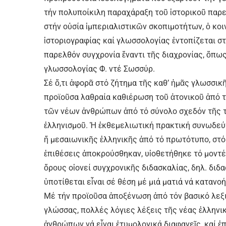
τήν πολυποίκιλη παραχάραξη τοῦ ἱστορικοῦ παρ
στήν οὐσία ἰμπεριαλιστικῶν σκοπιμοτήτων, ὁ κο
ἱστοριογραφίας καί γλωσσολογίας ἐντοπίζεται σ
παρελθόν συγχρονία ἔναντι τῆς διαχρονίας, ὅπω
γλωσσολογίας Φ. ντέ Σωσσύρ.
Σέ ὅ,τι ἀφορᾶ στό ζήτημα τῆς καθ’ ἡμᾶς γλωσσικῆ
προϊοῦσα λαθραία καθιέρωση τοῦ ἀτονικοῦ ἀπό 
τῶν νέων ἀνθρώπων ἀπό τό σύνολο σχεδόν τῆς τ
ἑλληνισμοῦ. Ἡ ἐκθεμελιωτική πρακτική συνωδεύτ
ἤ μεσαιωνικῆς ἑλληνικῆς ἀπό τό πρωτότυπο, στό 
ἐπιθέσεις ἀποκρούσθηκαν, υἱοθετήθηκε τό μοντ
ὅρους οἱονεί συγχρονικῆς διδασκαλίας, δηλ. διδα
ὑποτίθεται εἶναι σέ θέση μέ μιά ματιά νά κατανο
Μέ τήν προϊοῦσα ἀποξένωση ἀπό τόν βασικό λεξι
γλώσσας, πολλές λόγιες λέξεις τῆς νέας ἑλληνι
ἀνθρώπων νά εἶναι ἐτυμολογικά διαφανεῖς, καί 