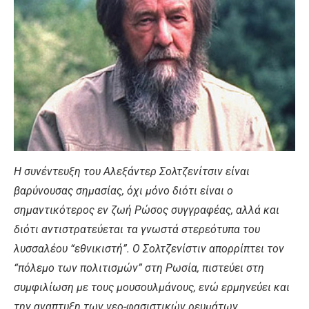
Η συνέντευξη του Αλεξάντερ Σολτζενίτσιν είναι
βαρύνουσας σημασίας, όχι μόνο διότι είναι ο
σημαντικότερος εν ζωή Ρώσος συγγραφέας, αλλά και
διότι αντιστρατεύεται τα γνωστά στερεότυπα του
λυσσαλέου “εθνικιστή”. Ο Σολτζενίστιν απορρίπτει τον
“πόλεμο των πολιτισμών” στη Ρωσία, πιστεύει στη
συμφιλίωση με τους μουσουλμάνους, ενώ ερμηνεύει και
την αναπτυξη των νεο-φασιστικών ρευμάτων