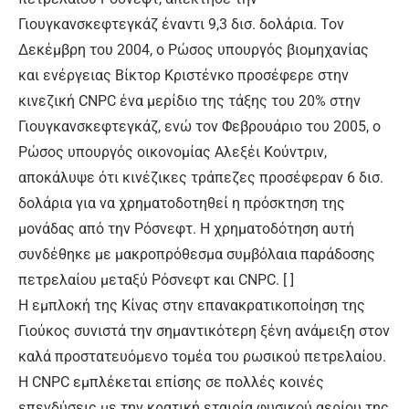
Γιουγκανσκεφτεγκάζ έναντι 9,3 δισ. δολάρια. Τον
Δεκέμβρη του 2004, ο Ρώσος υπουργός βιομηχανίας
και ενέργειας Βίκτορ Κριστένκο προσέφερε στην
κινεζική CNPC ένα μερίδιο της τάξης του 20% στην
Γιουγκανσκεφτεγκάζ, ενώ τον Φεβρουάριο του 2005, ο
Ρώσος υπουργός οικονομίας Αλεξέι Κούντριν,
αποκάλυψε ότι κινέζικες τράπεζες προσέφεραν 6 δισ.
δολάρια για να χρηματοδοτηθεί η πρόσκτηση της
μονάδας από την Ρόσνεφτ. Η χρηματοδότηση αυτή
συνδέθηκε με μακροπρόθεσμα συμβόλαια παράδοσης
πετρελαίου μεταξύ Ρόσνεφτ και CNPC. [ ]
Η εμπλοκή της Κίνας στην επανακρατικοποίηση της
Γιούκος συνιστά την σημαντικότερη ξένη ανάμειξη στον
καλά προστατευόμενο τομέα του ρωσικού πετρελαίου.
Η CNPC εμπλέκεται επίσης σε πολλές κοινές
επενδύσεις με την κρατική εταιρία φυσικού αερίου της