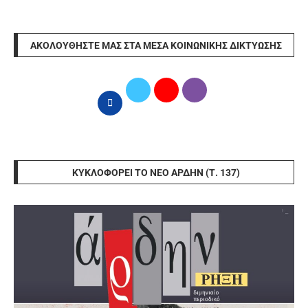
ΑΚΟΛΟΥΘΉΣΤΕ ΜΑΣ ΣΤΑ ΜΈΣΑ ΚΟΙΝΩΝΙΚΉΣ ΔΙΚΤΎΩΣΗΣ
ΚΥΚΛΟΦΟΡΕΊ ΤΟ ΝΈΟ ΆΡΔΗΝ (Τ. 137)