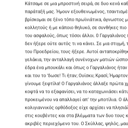
Κάτσαμε σε μια μπροστινή σειρά, σε δυο κενά κα
παράταξή μας. Ήμουν εξουθενωμένος, τσαντισμένο
βρίσκομαι σε ξένο τόπο πρωϊνιάτικα, άγνωστος μ
κολλητούς ή με κάποιο θηλυκό, σε συνθήκες πιο
του ασφαλούς, όπως τόσοι άλλοι. 0 Γαργαλιάνος 
δεν ήξερε ούτε αυτός τι να κάνει. Σε μια στιγμή,
του Προεδρείου, τους ήξερε. Αυτοί ανταποκρίθηκα
γελάκια, την ανταλλαγή συνένοχων ματιών ώσπου
έδρα ένα μπουκάλι και όπως ο Γαργαλιάνος ήταν
και του το ‘δωσε! Τι ήταν; Ουίσκυ; Κρασί; Ήμαρτ
γίνουμε ξεφτίλα! Ο Γαργαλιάνος άλλαξε πρώτα χρ
κοφτά να το εξαφανίσει, να το καταχωνιάσει κάτ
προκειμένου να απαλλαγεί απ’ την μποτίλια. Ο ά
κολιγιαννικός ορθόδοξος είχε αρχίσει να πλησιά
στις κουβέντες και στα βλέμματα των δυο τους 
ακριβές περιεχόμενο του. Ο Σκύλλας, ψηλός, μα