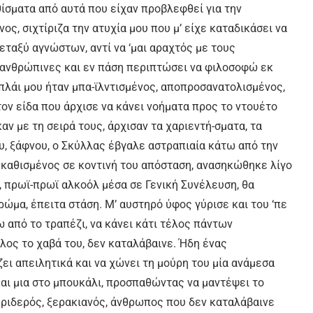
θίσματα από αυτά που είχαν προβλεφθεί για την
ς, σιχτίριζα την ατυχία μου που μ’ είχε καταδικάσει να
εταξύ αγνώστων, αντί να ‘μαι αραχτός με τους
 ανθρώπινες και εν πάση περιπτώσει να φιλοσοφώ εκ
πλάι μου ήταν μπα-ϊλντισμένος, αποπροσανατολισμένος,
 τον είδα που άρχισε να κάνει νοήματα προς το ντουέτο
ν με τη σειρά τους, άρχισαν τα χαριεντή-σματα, τα
, ξάφνου, ο Σκύλλας έβγαλε αστραπιαία κάτω από την
 καθισμένος σε κοντινή του απόσταση, ανασηκώθηκε λίγο
ον, πρωϊ-πρωϊ αλκοόλ μέσα σε Γενική Συνέλευση, θα
ώμα, έπειτα στάση. Μ’ αυστηρό ύφος γύρισε και του ‘πε
ω από το τραπέζι, να κάνει κάτι τέλος πάντων
λλος το χαβά του, δεν καταλάβαινε. Ήδη ένας
ζει απειλητικά και να χώνει τη μούρη του μία ανάμεσα
και μια στο μπουκάλι, προσπαθώντας να μαντέψει το
υριδερός, ξερακιανός, άνθρωπος που δεν καταλάβαινε