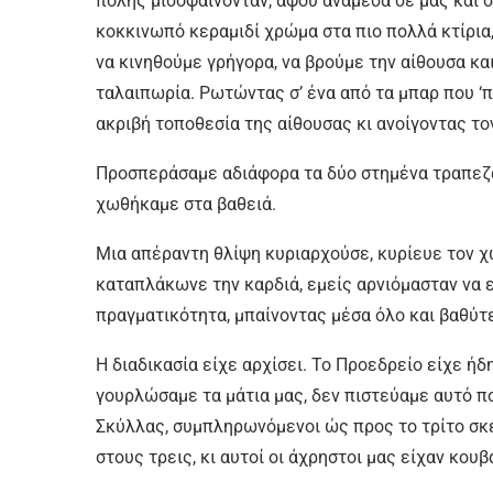
πόλης μισοφαίνονταν, αφού ανάμεσα σε μας και 
κοκκινωπό κεραμιδί χρώμα στα πιο πολλά κτίρια
να κινηθούμε γρήγορα, να βρούμε την αίθουσα κα
ταλαιπωρία. Ρωτώντας σ’ ένα από τα μπαρ που ‘
ακριβή τοποθεσία της αίθουσας κι ανοίγοντας το
Προσπεράσαμε αδιάφορα τα δύο στημένα τραπεζάκι
χωθήκαμε στα βαθειά.
Μια απέραντη θλίψη κυριαρχούσε, κυρίευε τον χώ
καταπλάκωνε την καρδιά, εμείς αρνιόμασταν να 
πραγματικότητα, μπαίνοντας μέσα όλο και βαθύτ
Η διαδικασία είχε αρχίσει. Το Προεδρείο είχε ήδ
γουρλώσαμε τα μάτια μας, δεν πιστεύαμε αυτό π
Σκύλλας, συμπληρωνόμενοι ώς προς το τρίτο σκέλ
στους τρεις, κι αυτοί οι άχρηστοι μας είχαν κου