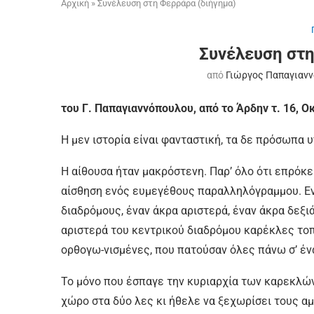
Αρχική
»
Συνέλευση στη Φερράρα (διήγημα)
Συνέλευση στη
από
Γιώργος Παπαγιαν
του Γ. Παπαγιαννόπουλου, από το Άρδην τ. 16, 
Η μεν ιστορία είναι φανταστική, τα δε πρόσωπα 
Η αίθουσα ήταν μακρόστενη. Παρ’ όλο ότι επρόκε
αίσθηση ενός ευμεγέθους παραλληλόγραμμου. Εν
διαδρόμους, έναν άκρα αριστερά, έναν άκρα δεξιά
αριστερά του κεντρικού διαδρόμου καρέκλες τοπ
ορθογω-νισμένες, που πατούσαν όλες πάνω σ’ έν
Το μόνο που έσπαγε την κυριαρχία των καρεκλών
χώρο στα δύο λες κι ήθελε να ξεχωρίσει τους αμ