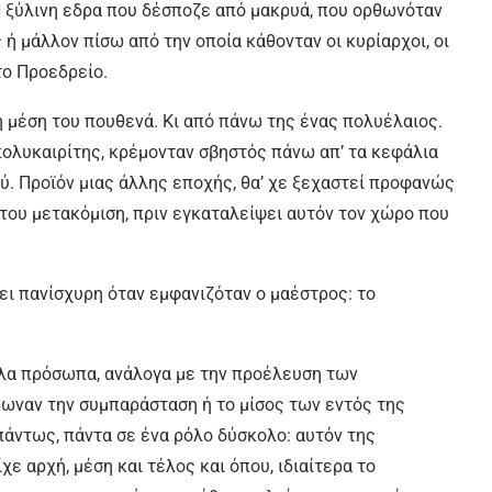
Η ξύλινη εδρα που δέσποζε από μακρυά, που ορθωνόταν
 ή μάλλον πίσω από την οποία κάθονταν οι κυρίαρχοι, οι
το Προεδρείο.
 μέση του πουθενά. Κι από πάνω της ένας πολυέλαιος.
ολυκαιρίτης, κρέμονταν σβηστός πάνω απ’ τα κεφάλια
ύ. Προϊόν μιας άλλης εποχής, θα’ χε ξεχαστεί προφανώς
 του μετακόμιση, πριν εγκαταλείψει αυτόν τον χώρο που
ει πανίσχυρη όταν εμφανιζόταν ο μαέστρος: το
λα πρόσωπα, ανάλογα με την προέλευση των
ωναν την συμπαράσταση ή το μίσος των εντός της
πάντως, πάντα σε ένα ρόλο δύσκολο: αυτόν της
ε αρχή, μέση και τέλος και όπου, ιδιαίτερα το