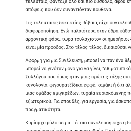
τελευταίο, φάνταζε όλο και πιο δύσκολο, αφού
απόψεις που δεν συναντιόνταν πουθενά.
Τις τελευταίες δεκαετίες βέβαια, είχε συντελεσθ
διαφοροποίηση. Ενώ παλαιότερα στην έδρα κάθον
αρχοντική φάρα, τώρα τουλάχιστον οι ημερήσιοι 
είναι μία πρόοδος. Στο τέλος τέλος, δικαιούσαι 
Αφορμή για μια Συνέλευση, μπορεί να ‘ταν ένα θέ
μπορεί να γινόταν μόνο για να γίνει, “εθιμοτυπ
Συλλόγου που όμως ήταν μιας πρώτης τάξης ευκα
κενολογία, φιγουρατζίδικα εφφέ, καμάκι ή ό,τι 
μιας ομάδας εμιγκρέδων, τυχαία ευρισκόμενης π
εξωτερικού. Για σπουδές, για εργασία, για άσκοπ
πραγματικότητα.
Κυρίαρχο ρόλο σε μια τέτοια συνέλευση είχε η δ
μπορούσαν εύκολα να ανασηκωθούν. Γιατί κάποιες