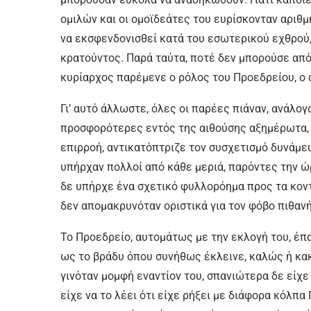
ομιλών και οι ομοϊδεάτες του ευρίσκονταν αριθμ
να εκσφενδονισθεί κατά του εσωτερικού εχθρού,
κρατούντος. Παρά ταύτα, ποτέ δεν μπορούσε από 
κυρίαρχος παρέμενε ο ρόλος του Προεδρείου, ο 
Γι’ αυτό άλλωστε, όλες οι παρέες πιάναν, ανάλογ
προσφορότερες εντός της αιθούσης αξημέρωτα, 
επιρροή, αντικατόπτριζε τον συσχετισμό δυνάμεω
υπήρχαν πολλοί από κάθε μεριά, παρόντες την ώρ
δε υπήρχε ένα σχετικό φυλλορόημα προς τα κοντ
δεν απομακρυνόταν οριστικά για τον φόβο πιθαν
Το Προεδρείο, αυτομάτως με την εκλογή του, έπ
ως το βράδυ όπου συνήθως έκλεινε, καλώς ή κακώ
γινόταν μομφή εναντίον του, σπανιώτερα δε είχ
είχε να το λέει ότι είχε ρήξει με διάφορα κόλπ