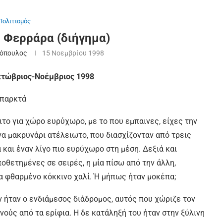
Πολιτισμός
 Φερράρα (διήγημα)
νόπουλος
15 Νοεμβρίου 1998
Οκτώβριος-Νοέμβριος 1998
υπαρκτά
ιτο για χώρο ευρύχωρο, με το που εμπαινες, είχες την
α μακρυνάρι ατέλειωτο, που διασχίζονταν από τρεις
 και έναν λίγο πιο ευρύχωρο στη μέση. Δεξιά και
οθετημένες σε σειρές, η μία πίσω από την άλλη,
α φθαρμένο κόκκινο χαλί. Ή μήπως ήταν μοκέπα;
 ήταν ο ενδιάμεσος διάδρομος, αυτός που χώριζε τον
νούς από τα ερίφια. Η δε κατάληξή του ήταν στην ξύλινη