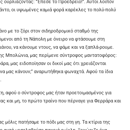
 ουρλιάζοντας: “Έπεσε το Προεδρείο!”. Αυτοί λοιπόν
μάντο, οι υψωμένες καμιά φορά καρέκλες το πολύ-πολύ
ιάνο με το ζόρι στον σιδηροδρομικό σταθμό της
όμενοι από τη Νάπολη με όνειρο να φτάσουμε στη
ιάνου, να κάνουμε ντους, να φάμε και να ξαπλά-ρουμε.
ης Μπολώνια, μας περίμενε σύντροφος μαντατοφόρος:
άρα, μας ειδοποίησαν οι δικοί μας ότι χρειάζονται
 να μας κάνουν;” αναρωτήθηκα φωναχτά. Αφού τα ίδια
…
η, αφού ο σύντροφος μας ήταν προετοιμασμένος για
ας και μη, το πρώτο τραίνο που πέρναγε για Φερράρα και
ς μόλις πατήσαμε το πόδι μας στη γη. Τα κτίρια της