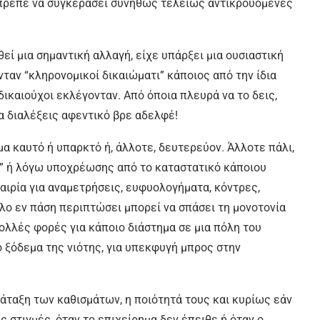
 έπρεπε να συγκεράσει συνήθως τελείως αντικρουόμενες
εί μια σημαντική αλλαγή, είχε υπάρξει μια ουσιαστική
ταν “κληρονομικοί δικαιώματι” κάποιος από την ίδια
δικαιούχοι εκλέγονταν. Από όποια πλευρά να το δεις,
να διαλέξεις αφεντικό βρε αδελφέ!
μα καυτό ή υπαρκτό ή, άλλοτε, δευτερεύον. Άλλοτε πάλι,
ικά” ή λόγω υποχρέωσης από το καταστατικό κάποιου
ιρία για αναμετρήσεις, ευφυολογήματα, κόντρες,
άλλο εν πάση περιπτώσει μπορεί να σπάσει τη μονοτονία
ολλές φορές για κάποιο διάστημα σε μια πόλη του
ο ξόδεμα της νιότης, για υπεκφυγή μπρος στην
ιάταξη των καθισμάτων, η ποιότητά τους και κυρίως εάν
 στιγμές, όταν το επιχείρημα δεν έπειθε ή όταν ο