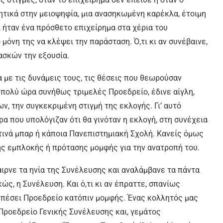
ητικά στην μειοψηφία, μια ανασηκωμένη καρέκλα, έτοιμη
 ήταν ένα πρόσθετο επιχείρημα στα χέρια του
μόνη της να κλέψει την παράσταση. Ό,τι κι αν συνέβαινε,
ασκών την εξουσία.
α με τις δυνάμεις τους, τις θέσεις που θεωρούσαν
πολύ ώρα συνήθως τριμελές Προεδρείο, έδινε αίγλη,
ν, την συγκεκριμένη στιγμή της εκλογής. Γι’ αυτό
α που υπολόγιζαν ότι θα γινόταν η εκλογή, στη συνέχεια
ινά μπαρ ή κάποια Πανεπιστημιακή Σχολή. Κανείς όμως
ής εμπλοκής ή πρότασης μομφής για την ανατροπή του.
αιρνε τα ηνία της Συνέλευσης και αναλάμβανε τα πάντα
ς, η Συνέλευση. Και ό,τι κι αν έπραττε, σπανίως
ε πέσει Προεδρείο κατόπιν μομφής. Ένας κολλητός μας
α Προεδρείο Γενικής Συνέλευσης και, γεμάτος