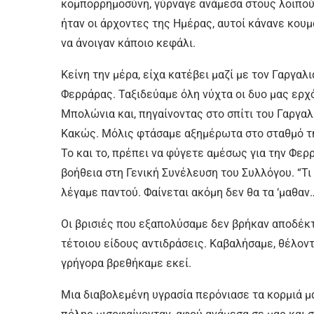
κομπορρημοσύνη, γύρναγε ανάμεσα στους λοιπούς
ήταν οι άρχοντες της Ημέρας, αυτοί κάνανε κου
να άνοιγαν κάποιο κεφάλι.
Κείνη την μέρα, είχα κατέβει μαζί με τον Γαργαλ
Φερράρας. Ταξιδεύαμε όλη νύχτα οι δυο μας ερχ
Μπολώνια και, πηγαίνοντας στο σπίτι του Γαργαλ
Κακώς. Μόλις φτάσαμε αξημέρωτα στο σταθμό τ
Το και το, πρέπει να φύγετε αμέσως για την Φερρ
βοήθεια στη Γενική Συνέλευση του Συλλόγου. “Τι
λέγαμε παντού. Φαίνεται ακόμη δεν θα τα ‘μαθαν
Οι βρισιές που εξαπολύσαμε δεν βρήκαν αποδέκτ
τέτοιου είδους αντιδράσεις. Καβαλήσαμε, θέλοντ
γρήγορα βρεθήκαμε εκεί.
Μια διαβολεμένη υγρασία περόνιασε τα κορμιά μα