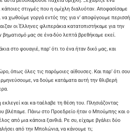
σε αυτά μεσολαβούσε παχειά ομίχλη. Ξεχώριζε ένα
, κάποιες στιγμές που η ομίχλη διαλυόταν. Αποφασίσαμε
ι να χωθούμε γοργά εντός της για ν’ αποφύγουμε περισσή
παιζαν οι Έλληνες φλιπεράκια κατατοπιστήκαμε για την
ν βηματισμό μας σε ένα-δύο λεπτά βρεθήκαμε εκεί.
α στο φουαγιέ, παρ’ ότι το ένα ήταν δικό μας, και
ρο, όπως όλες τις παρόμοιες αίθουσες. Και παρ’ ότι σου
ερμηνεύσουμε, να δούμε κατάματα αυτή την θλιβερή
ερα.
η εκλεγεί και κα-ταέλαβε τη θέση του. Πλησιάζοντας
ου βλέπαμε. Πάνω στο Προεδρείο ήταν ο Μπούμπης και ο
ος από μια κάποια ξανθιά. Ρε συ, είχαμε βγάλει δύο
βαλήσει από την Μπολώνια, να κάνουμε τι;