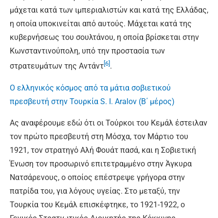
μάχεται κατά των ιμπεριαλιστών και κατά της Ελλάδας,
η οποία υποκινείται από αυτούς. Μάχεται κατά της
κυβερνήσεως του σουλτάνου, η οποία βρίσκεται στην
Κωνσταντινούπολη, υπό την προστασία των
[6]
στρατευμάτων της Αντάντ
.
Ο ελληνικός κόσμος από τα μάτια σοβιετικού
πρεσβευτή στην Τουρκία S. I. Aralov (B΄ μέρος)
Ας αναφέρουμε εδώ ότι οι Τούρκοι του Κεμάλ έστειλαν
τον πρώτο πρεσβευτή στη Μόσχα, τον Μάρτιο του
1921, τον στρατηγό Αλή Φουάτ πασά, και η Σοβιετική
Ένωση τον προσωρινό επιτετραμµένο στην Άγκυρα
Νατσάρενους, ο οποίος επέστρεψε γρήγορα στην
πατρίδα του, για λόγους υγείας. Στο μεταξύ, την
Τουρκία του Κεμάλ επισκέφτηκε, το 1921-1922, ο