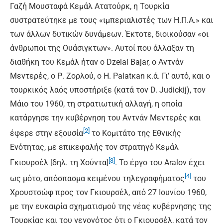
Γαζή Μουσταφά Κεμάλ Ατατούρκ, η Τουρκία
συστρατεύτηκε µε τους «ιμπεριαλιστές των Η.Π.Α.» και
των άλλων δυτικών δυνάμεων. Έκτοτε, διοικούσαν «οι
άνθρωποι της Ουάσιγκτων». Αυτοί που άλλαξαν τη
διαθήκη του Κεμάλ ήταν ο Dzelal Bajar, ο Αντνάν
Μεντερές, ο Ρ. Ζορλού, ο Η. Palatκan κ.ά. Γι’ αυτό, και ο
τουρκικός λαός υποστήριξε (κατά τον D. Judickij), τον
Μάιο του 1960, τη στρατιωτική αλλαγή, η οποία
κατάργησε την κυβέρνηση του Αντνάν Μεντερές και
[2]
έφερε στην εξουσία
το Κομιτάτο της Εθνικής
Ενότητας, με επικεφαλής τον στρατηγό Κεμάλ
[3]
Γκιουρσέλ [δηλ. τη Χούντα]
. Το έργο του Aralov έχει
[4]
ως µότο, απόσπασμα κειµένου τηλεγραφήματος
του
Χρουστσώφ προς τον Γκιουρσέλ, από 27 Ιουνίου 1960,
με την ευκαιρία σχηματισμού της νέας κυβέρνησης της
Τουρκίας και του γεγονότος ότι ο Γκιουρσέλ, κατά τον