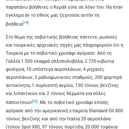
παραπάνω βοήθειες ο Κεμάλ είπε σε λόγο του: Θα ήταν
έγκλημα αν το έθνος μας ξεχνούσε αυτήν τη
[19]
βοήθεια
.
Στο θέμα της σοβιετικής βοήθειας πάντοτε, ρωσικές
και τουρκικές αρχειακές πηγές μας πληροφορούν ότι η
Τουρκία με το σοβιετικό χρυσάφι αγόρασε: Από τη
Γαλλία 1.500 ελαφρά οπλοπολυβόλα, 2.735 κιβώτια
φυσίγγια, 10 υπόστεγα αεροπλάνων, 4 μηχανές
αεροπλάνων, 3 ραδιοφωνικούς σταθμούς, 200 φορτηγά
αυτοκίνητα, 1 συμπιεστή αερίου, 130 τόνους βενζίνης
και λιπαντικών και 2 τόνους δέρματα για σόλες
[20]
παπουτσιών
. Με το σοβιετικό χρυσάφι επίσης
αγόρασε από την αμερικανική εταιρεία Standard Oil 800
τόνους βενζίνης και από την Ιταλία 20 αεροπλάνα
(τύπου Spot ΧIII), 97 τόνους πυρίτιδα, 20.000 τυφέκια