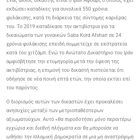
Ένας άλλος δικαστής είναι ο Ιμάν Αφσάρι, ο οποίος έχει
εκδώσει καταδίκες για συνολικά 550 χρόνια
φυλάκισης, κατά τη διάρκεια της σύντομης καριέρας
του. Το 2019 καταδίκασε την ακτιβίστρια για τα
δικαιώματα των γυναικών Saba Kord Afshari σε 24
χρόνια φυλάκισης επειδή συμμετείχε σε εκστρατεία
κατά του χιτζάμπ. Ενώ το Ανώτατο Δικαστήριο του Ιράν
αμφισβήτησε την ετυμηγορία μετά την έφεση της
ακτιβίστριας, η επιμονή του δικαστή πιστεύεται ότι
οδήγησε σε νέα ποινή επτά ετών, την οποία εκτίει επί
του παρόντος.
Ο διορισμός αυτών των δικαστών έχει προκαλέσει
ανησυχίες μεταξύ των μετριοπαθέστερων
αξιωματούχων. Αυτό «
θα πυροδοτήσει μόνο περαιτέρω
εγχώρια και διεθνή πλήγματα και θα μπορούσε να
ωθήσει την Ισλαμική Δημοκρατία σε μια μη αναστρέψιμη