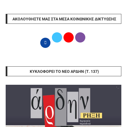
ΑΚΟΛΟΥΘΉΣΤΕ ΜΑΣ ΣΤΑ ΜΈΣΑ ΚΟΙΝΩΝΙΚΉΣ ΔΙΚΤΎΩΣΗΣ
ΚΥΚΛΟΦΟΡΕΊ ΤΟ ΝΈΟ ΆΡΔΗΝ (Τ. 137)