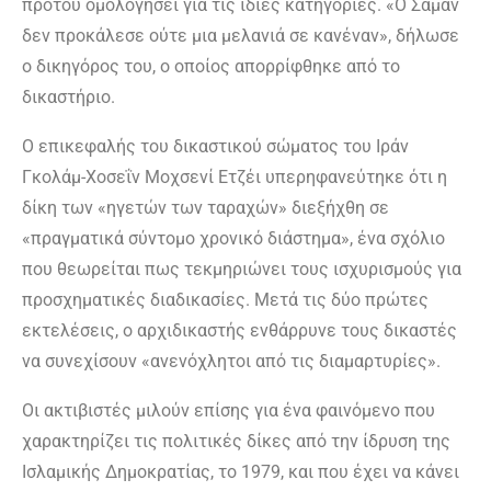
προτού ομολογήσει για τις ίδιες κατηγορίες. «Ο Σαμάν
δεν προκάλεσε ούτε μια μελανιά σε κανέναν», δήλωσε
ο δικηγόρος του, ο οποίος απορρίφθηκε από το
δικαστήριο.
Ο επικεφαλής του δικαστικού σώματος του Ιράν
Γκολάμ-Χοσεΐν Μοχσενί Ετζέι υπερηφανεύτηκε ότι η
δίκη των «ηγετών των ταραχών» διεξήχθη σε
«πραγματικά σύντομο χρονικό διάστημα», ένα σχόλιο
που θεωρείται πως τεκμηριώνει τους ισχυρισμούς για
προσχηματικές διαδικασίες. Μετά τις δύο πρώτες
εκτελέσεις, ο αρχιδικαστής ενθάρρυνε τους δικαστές
να συνεχίσουν «ανενόχλητοι από τις διαμαρτυρίες».
Οι ακτιβιστές μιλούν επίσης για ένα φαινόμενο που
χαρακτηρίζει τις πολιτικές δίκες από την ίδρυση της
Ισλαμικής Δημοκρατίας, το 1979, και που έχει να κάνει