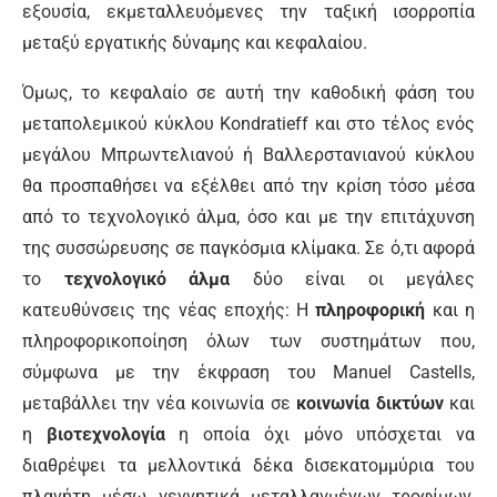
εξουσία, εκμεταλλευόμενες την ταξική ισορροπία
μεταξύ εργατικής δύναμης και κεφαλαίου.
Όμως, το κεφαλαίο σε αυτή την καθοδική φάση του
μεταπολεμικού κύκλου Kondratieff και στο τέλος ενός
μεγάλου Μπρωντελιανού ή Βαλλερστανιανού κύκλου
θα προσπαθήσει να εξέλθει από την κρίση τόσο μέσα
από το τεχνολογικό άλμα, όσο και με την επιτάχυνση
της συσσώρευσης σε παγκόσμια κλίμακα. Σε ό,τι αφορά
το
τεχνολογικό άλμα
δύο είναι οι μεγάλες
κατευθύνσεις της νέας εποχής: Η
πληροφορική
και η
πληροφορικοποίηση όλων των συστημάτων που,
σύμφωνα με την έκφραση του Manuel Castells,
μεταβάλλει την νέα κοινωνία σε
κοινωνία δικτύων
και
η
βιοτεχνολογία
η οποία όχι μόνο υπόσχεται να
διαθρέψει τα μελλοντικά δέκα δισεκατομμύρια του
πλανήτη μέσω γεννητικά μεταλλαγμένων τροφίμων,