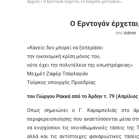
Αρχική
»
Ο Ερντογάν έρχεται, το παιχνίδι χοντραίνει…
Ο Ερντογάν έρχεται,
από
Admin
«Κανείς δεν μπορεί να ξεπεράσει
την οικονομική κρίση μόνος του,
ούτε έχει την πολυτέλεια της εσωστρέφειας»
Μεχμέτ Ζαφέρ Τσαγλαγιάν
Τούρκος υπουργός Προεδρίας
του Γιώργου Ρακκά από το Άρδην τ. 79 (Απρίλιος
Oπως σημειώνει ο Γ. Καραμπελιάς στο άρθ
περιφερειοποίησης που αναπτύσσονται μέσα στη
να ενισχύσουν τις νεο-οθωμανικές τάσεις της 
αλλά και τις αντίστοιχες φαναριώτικες τάσει