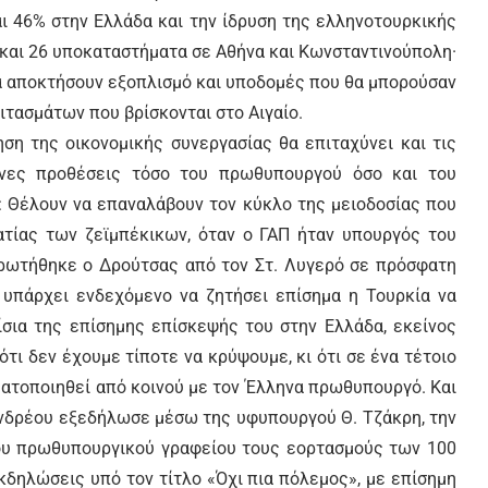
και 46% στην Ελλάδα και την ίδρυση της ελληνοτουρκικής
 και 26 υποκαταστήματα σε Αθήνα και Κωνσταντινούπολη·
να αποκτήσουν εξοπλισμό και υποδομές που θα μπορούσαν
ιτασμάτων που βρίσκονται στο Αιγαίο.
ηση της οικονομικής συνεργασίας θα επιταχύνει και τις
μένες προθέσεις τόσο του πρωθυπουργού όσο και του
: Θέλουν να επαναλάβουν τον κύκλο της μειοδοσίας που
ατίας των ζεϊμπέκικων, όταν ο ΓΑΠ ήταν υπουργός του
ν ρωτήθηκε ο Δρούτσας από τον Στ. Λυγερό σε πρόσφατη
 υπάρχει ενδεχόμενο να ζητήσει επίσημα η Τουρκία να
ίσια της επίσημης επίσκεψής του στην Ελλάδα, εκείνος
ότι δεν έχουμε τίποτε να κρύψουμε, κι ότι σε ένα τέτοιο
ατοποιηθεί από κοινού με τον Έλληνα πρωθυπουργό. Και
πανδρέου εξεδήλωσε μέσω της υφυπουργού Θ. Τζάκρη, την
του πρωθυπουργικού γραφείου τους εορτασμούς των 100
δηλώσεις υπό τον τίτλο «Όχι πια πόλεμος», με επίσημη