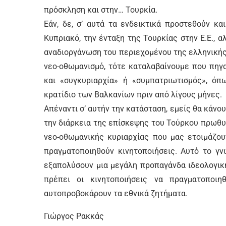
πρόσκληση και στην… Τουρκία.
Εάν, δε, σ’ αυτά τα ενδεικτικά προστεθούν κ
Κυπριακό, την ένταξη της Τουρκίας στην Ε.Ε., α
αναδιοργάνωση του περιεχομένου της ελληνικής
νεο-οθωμανισμό, τότε καταλαβαίνουμε που πηγα
και «συγκυριαρχία» ή «συμπατριωτισμός», 
κρατίδιο των Βαλκανίων πριν από λίγους μήνες.
Απέναντι σ’ αυτήν την κατάσταση, εμείς θα κάνου
την διάρκεια της επίσκεψης του Τούρκου πρωθυ
νεο-οθωμανικής κυριαρχίας που μας ετοιμάζου
πραγματοποιηθούν κινητοποιήσεις. Αυτό το γν
εξαπολύσουν μια μεγάλη προπαγάνδα ιδεολογική
πρέπει οι κινητοποιήσεις να πραγματοπο
αυτοπροβοκάρουν τα εθνικά ζητήματα.
Γιώργος Ρακκάς