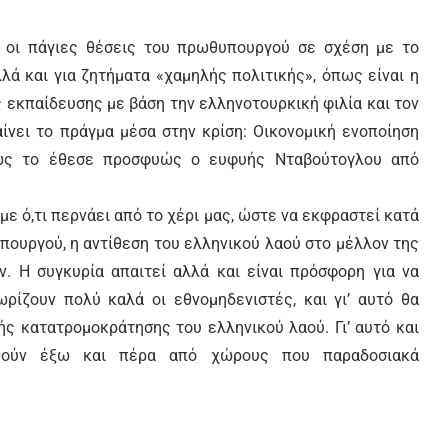
αι οι πάγιες θέσεις του πρωθυπουργού σε σχέση με το
λλά και για ζητήματα «χαμηλής πολιτικής», όπως είναι η
 εκπαίδευσης με βάση την ελληνοτουρκική φιλία και τον
ίνει το πράγμα μέσα στην κρίση: Οικονομική ενοποίηση
όπως το έθεσε προσφυώς ο ευφυής Νταβούτογλου από
με ό,τι περνάει από το χέρι μας, ώστε να εκφραστεί κατά
πουργού, η αντίθεση του ελληνικού λαού στο μέλλον της
ν. Η συγκυρία απαιτεί αλλά και είναι πρόσφορη για να
ωρίζουν πολύ καλά οι εθνομηδενιστές, και γι’ αυτό θα
ς κατατρομοκράτησης του ελληνικού λαού. Γι’ αυτό και
ιηθούν έξω και πέρα από χώρους που παραδοσιακά