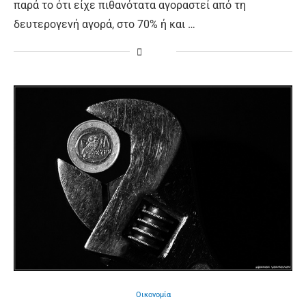
παρά το ότι είχε πιθανότατα αγοραστεί από τη
δευτερογενή αγορά, στο 70% ή και …
Οικονομία