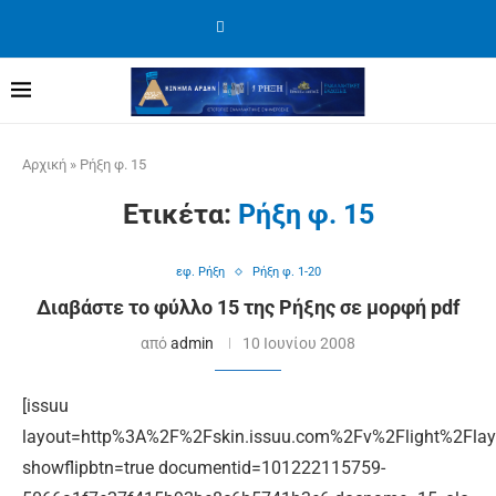
Αρχική
»
Ρήξη φ. 15
Ετικέτα:
Ρήξη φ. 15
εφ. Ρήξη
Ρήξη φ. 1-20
Διαβάστε το φύλλο 15 της Ρήξης σε μορφή pdf
από
admin
10 Ιουνίου 2008
[issuu
layout=http%3A%2F%2Fskin.issuu.com%2Fv%2Flight%2Flay
showflipbtn=true documentid=101222115759-