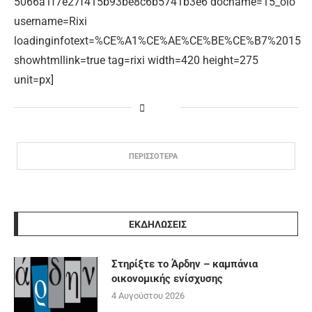
5066a1f7e27f415b93be8c6b5741b3e6 docname=15_olo
username=Rixi
loadinginfotext=%CE%A1%CE%AE%CE%BE%CE%B7%2015
showhtmllink=true tag=rixi width=420 height=275
unit=px]
ΠΕΡΙΣΣΟΤΕΡΑ
ΕΚΔΗΛΩΣΕΙΣ
Στηρίξτε το Άρδην – καμπάνια
οικονομικής ενίσχυσης
4 Αυγούστου 2026