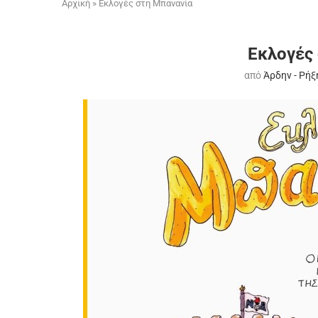
Αρχική
»
Εκλογές στη Μπανανία
Εκλογές
από
Άρδην - Ρήξ