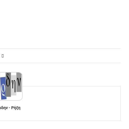
ρδην - Ρήξη