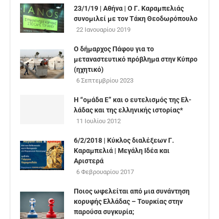
23/1/19 | Αθήνα | Ο Γ. Καραμπελιάς
συνομιλεί με τον Τάκη Θεοδωρόπουλο
22 Ιανουαρίου 2019
Ο δήμαρχος Πάφου για το
μεταναστευτικό πρόβλημα στην Κύπρο
(ηχητικό)
6 Σεπτεμβρίου 2023
H “ομά­δα Ε” και ο ευ­τε­λι­σμός της Ελ­
λά­δας και της ελ­λη­νι­κής ιστο­ρί­ας*
11 Ιουλίου 2012
6/2/2018 | Κύκλος διαλέξεων Γ.
Καραμπελιά | Μεγάλη Ιδέα και
Αριστερά
6 Φεβρουαρίου 2017
Ποιος ωφελείται από μια συνάντηση
κορυφής Ελλάδας – Τουρκίας στην
παρούσα συγκυρία;