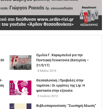
Ομιλία Γ. Καραμπελιά για την
:30
Ποντιακή Γενοκτονία (Κατερίνη –
21/5/17)
8 Μαΐου 2016
9-
Θεσσαλονίκη | Προβολές στην
αση
ταράτσα | Οι εργάτες της Lip: Η
φαντασία στην εξουσία
9 Ιουλίου 2013
Βιβλιοπαρουσίαση: “Σιωπηρή Άλωση”