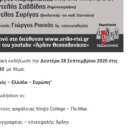
υακή εκδήλωση την
Δευτέρα 28 Σεπτεμβρίου 2020 στις
30
με θέμα:
ός – Ελλάδα – Ευρώπη”
μιλήσουν οι:
εθνούς ασφάλειας King’s College – Πα.Μακ.
συγγραφέας – επικεφαλής Άρδην.