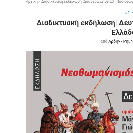
Αρχική
»
Διαδικτυακή εκδήλωση| Δευτέρα 28.09.20 | Νεο-οθω
a2
Διαδικτυακή εκδήλωση| Δευτ
Ελλάδ
από
Άρδην - Ρήξη