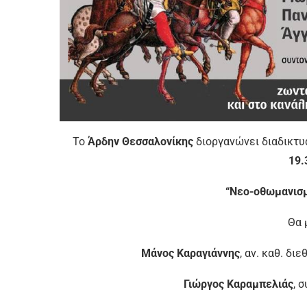
Το
Άρδην
Θεσσαλονίκης
διοργανώνει διαδικτ
19.
“Νεο-οθωμανισμ
Θα 
Μάνος Καραγιάννης
, αν. καθ. δι
Γιώργος Καραμπελιάς
, 