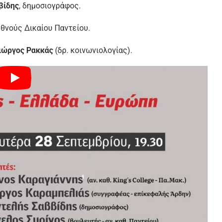
βίδης
, δημοσιογράφος.
εθνούς Δικαίου Παντείου.
ιώργος Ρακκάς
(δρ. κοινωνιολογίας).