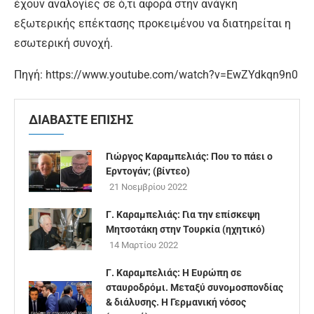
έχουν αναλογίες σε ό,τι αφορά στην ανάγκη
εξωτερικής επέκτασης προκειμένου να διατηρείται η
εσωτερική συνοχή.
Πηγή: https://www.youtube.com/watch?v=EwZYdkqn9n0
ΔΙΑΒΑΣΤΕ ΕΠΙΣΗΣ
Γιώργος Καραμπελιάς: Που το πάει ο
Ερντογάν; (βίντεο)
21 Νοεμβρίου 2022
Γ. Καραμπελιάς: Για την επίσκεψη
Μητσοτάκη στην Τουρκία (ηχητικό)
14 Μαρτίου 2022
Γ. Καραμπελιάς: Η Ευρώπη σε
σταυροδρόμι. Μεταξύ συνομοσπονδίας
& διάλυσης. Η Γερμανική νόσος