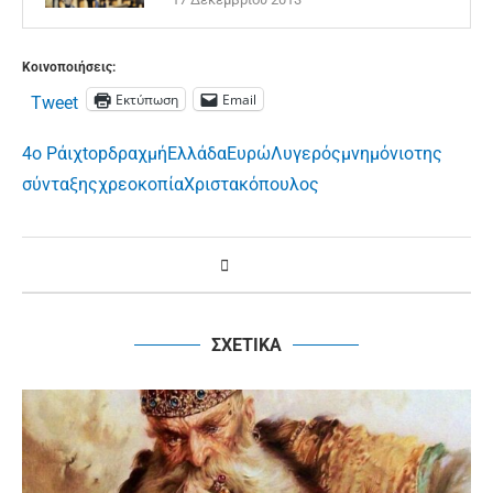
Κοινοποιήσεις:
Εκτύπωση
Email
Tweet
4ο Ράιχ
top
δραχμή
Ελλάδα
Ευρώ
Λυγερός
μνημόνιο
της
σύνταξης
χρεοκοπία
Χριστακόπουλος
ΣΧΕΤΙΚΑ