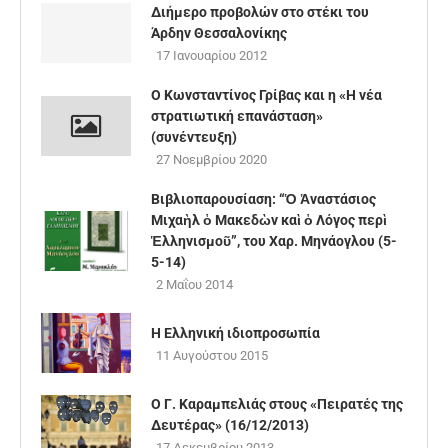
Διήμερο προβολών στο στέκι του
Άρδην Θεσσαλονίκης
17 Ιανουαρίου 2012
Ο Κωνσταντίνος Γρίβας και η «Η νέα
στρατιωτική επανάσταση»
(συνέντευξη)
27 Νοεμβρίου 2020
Βιβλιοπαρουσίαση: “Ὁ Ἀναστάσιος
Μιχαὴλ ὁ Μακεδὼν καὶ ὁ Λόγος περὶ
Ἑλληνισμοῦ”, του Χαρ. Μηνάογλου (5-
5-14)
2 Μαΐου 2014
Η Ελληνική ιδιοπροσωπία
11 Αυγούστου 2015
Ο Γ. Καραμπελιάς στους «Πειρατές της
Δευτέρας» (16/12/2013)
17 Δεκεμβρίου 2013