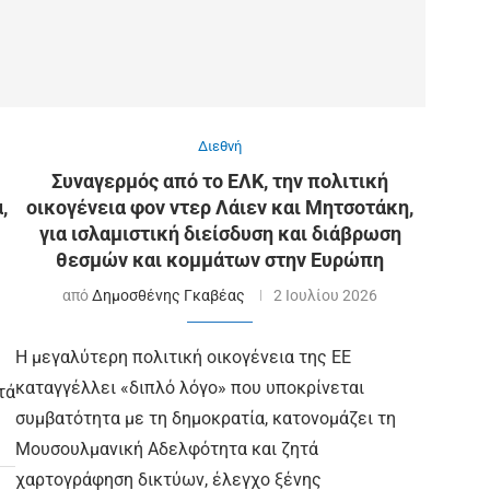
Διεθνή
Συναγερμός από το ΕΛΚ, την πολιτική
,
οικογένεια φον ντερ Λάιεν και Μητσοτάκη,
για ισλαμιστική διείσδυση και διάβρωση
θεσμών και κομμάτων στην Ευρώπη
από
Δημοσθένης Γκαβέας
2 Ιουλίου 2026
Η μεγαλύτερη πολιτική οικογένεια της ΕΕ
ή
καταγγέλλει «διπλό λόγο» που υποκρίνεται
τά
συμβατότητα με τη δημοκρατία, κατονομάζει τη
Μουσουλμανική Αδελφότητα και ζητά
χαρτογράφηση δικτύων, έλεγχο ξένης