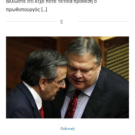
άλλωστε ότι είχε ποτέ τέτοια πρόθεση ο
πρωθυπουργός […]
Πολιτική