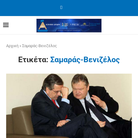
Αρχική
»
Σαμαράς-Βενιζέλος
Ετικέτα:
Σαμαράς-Βενιζέλος