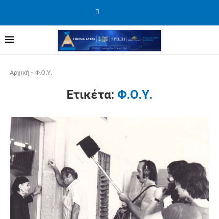
Αρχική
»
Φ.Ο.Υ.
Ετικέτα:
Φ.Ο.Υ.