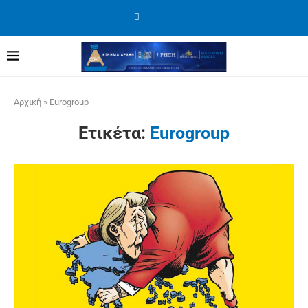
Αρχική
»
Eurogroup
Ετικέτα:
Eurogroup