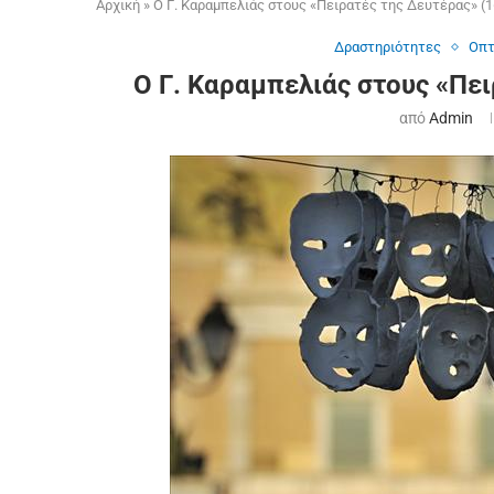
Αρχική
»
Ο Γ. Καραμπελιάς στους «Πειρατές της Δευτέρας» (1
Δραστηριότητες
Οπτ
Ο Γ. Καραμπελιάς στους «Πει
από
Admin