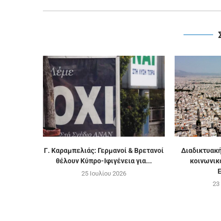
Γ. Καραμπελιάς: Γερμανοί & Βρετανοί
Διαδικτυακή
θέλουν Κύπρο-Ιφιγένεια για...
κοινωνικ
Ε
25 Ιουλίου 2026
23