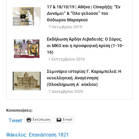
17 & 18/10/19 | Αθήνα | Cineρήξη: “Εν
Δυνάμει” & “Όλο γελούσε” του
Θόδωρου Μαραγκού
7 Οκτωβρίου 2019
Εκδήλωση Άρδην Λιβαδειάς: Ο Σόρος,
οι ΜΚΟ και η προσφυγική κρίση (1-10-
16)
1 Σεπτεμβρίου 2016
Σεμινάριο ιστορίας Γ. Καραμπελιά: Η
νεοελληνική Αναγέννηση
(Ολοκλήρωση Α΄ κύκλου)
7 Δεκεμβρίου 2024
Κοινοποιήσεις:
Εκτύπωση
Email
Tweet
Φάκελος: Επανάσταση 1821