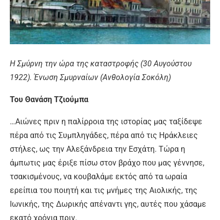
Η Σμύρνη την ώρα της καταστροφής (30 Αυγούστου
1922). Ένωση Σμυρναίων (Ανθολογία Σοκόλη)
Του Θανάση Τζιούμπα
…Αιώνες πριν η παλίρροια της ιστορίας μας ταξίδεψε
πέρα από τις Συμπληγάδες, πέρα από τις Ηράκλειες
στήλες, ως την Αλεξάνδρεια την Εσχάτη. Τώρα η
άμπωτις μας έριξε πίσω στον βράχο που μας γέννησε,
τσακισμένους, να κουβαλάμε εκτός από τα ωραία
ερείπια του ποιητή και τις μνήμες της Αιολικής, της
Ιωνικής, της Δωρικής απέναντι γης, αυτές που χάσαμε
εκατό χρόνια πριν.