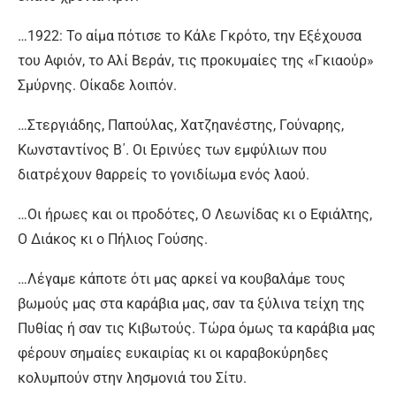
…1922: Το αίμα πότισε το Κάλε Γκρότο, την Εξέχουσα
του Αφιόν, το Αλί Βεράν, τις προκυμαίες της «Γκιαούρ»
Σμύρνης. Οίκαδε λοιπόν.
…Στεργιάδης, Παπούλας, Χατζηανέστης, Γούναρης,
Κωνσταντίνος Β΄. Οι Ερινύες των εμφύλιων που
διατρέχουν θαρρείς το γονιδίωμα ενός λαού.
…Οι ήρωες και οι προδότες, Ο Λεωνίδας κι ο Εφιάλτης,
Ο Διάκος κι ο Πήλιος Γούσης.
…Λέγαμε κάποτε ότι μας αρκεί να κουβαλάμε τους
βωμούς μας στα καράβια μας, σαν τα ξύλινα τείχη της
Πυθίας ή σαν τις Κιβωτούς. Τώρα όμως τα καράβια μας
φέρουν σημαίες ευκαιρίας κι οι καραβοκύρηδες
κολυμπούν στην λησμονιά του Σίτυ.