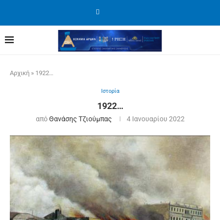
Αρχική
»
1922…
Ιστορία
1922…
από
Θανάσης Τζιούμπας
4 Ιανουαρίου 2022