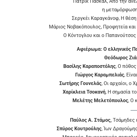
Πάτρικ Πασκάλ, Από την ανε
η μεταμόρφωση
Σεργκέι Καραγκάνοφ, Η θέση
Μάριος Νοβακόπουλος, Προφητεία και
Ο Κόντογλου και ο Παπανούτσος
Αφιέρωμα: Ο ελληνικός Π
Θεόδωρος Ζιά
Βασίλης Καραποστόλης
, Ο πόθος
Γιώργος Καραμπελιάς
, Είν
Σωτήρης Γουνελάς
, Οι αρχαίοι, ο
Χαρίκλεια Τσοκανή
, Η σημασία τ
Μελέτης Μελετόπουλος
, Ο
Παύλος Α. Στάμος,
Τσάμηδες κ
Σπύρος Κουτρούλης
, Ίων Δραγούμης