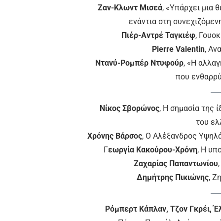
Ζαν-Κλωντ Μισεά
, «Υπάρχει μια 
ενάντια στη συνεχιζόμεν
Πιέρ-Αντρέ Ταγκιέφ
, Γουο
Pierre Valentin
, Αν
Ντανύ-Ρομπέρ Ντυφούρ
, ​«Η αλλ
που ενθαρρύ
Νίκος Σβορώνος
, Η σημασία της 
του ελ
Χρόνης Βάρσος
, Ο Αλέξανδρος Υψηλ
Γ
εωργία Κακούρου-Χρόνη
, ​Η υ
Ζαχαρίας Παπαντωνίου
Δημήτρης Πικιώνης
, Ζ
Ρόμπερτ Κάπλαν, Τζον Γκρέι, Έ