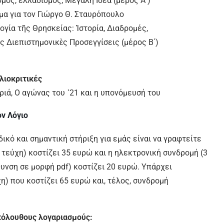
μός, ελλαδισμός, Μεγάλη Ιδέα (μέρος Α΄)
μα για τον Γιώργο Θ. Σταυρόπουλο
ογία τῆς Θρησκείας: Ἱστορία, Διαδρομές,
 Διεπιστημονικὲς Προσεγγίσεις (μέρος B΄)
λιοκριτικές
ριά, Ο αγώνας του ᾽21 και η υπονόμευσή του
ον Λόγιο
ικό και σημαντική στήριξη για εμάς είναι να γραφτείτε
τεύχη) κοστίζει 35 ευρώ και η ηλεκτρονική συνδρομή (3
υνση σε μορφή pdf) κοστίζει 20 ευρώ. Υπάρχει
η) που κοστίζει 65 ευρώ και, τέλος, συνδρομή
κόλουθους λογαριασμούς: