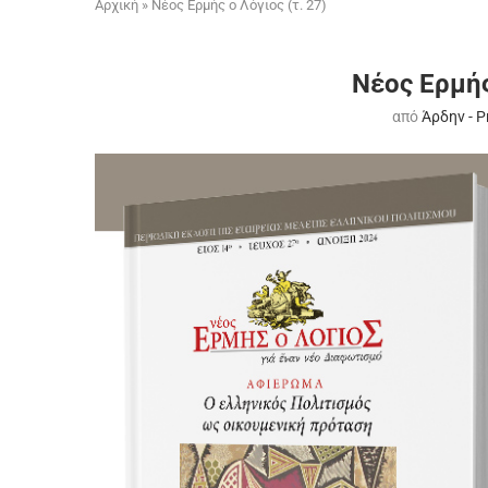
Αρχική
»
Νέος Ερμής ο Λόγιος (τ. 27)
Νέος Ερμής
από
Άρδην - 