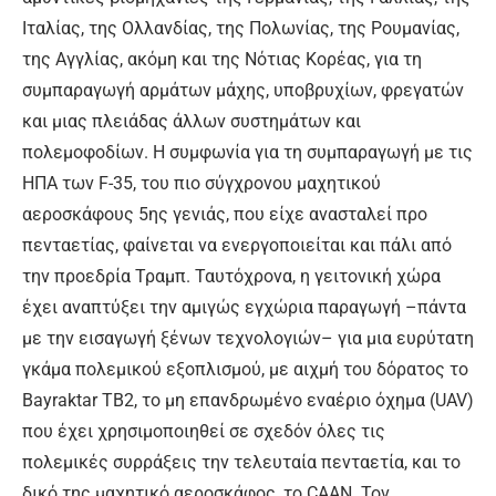
Ιταλίας, της Ολλανδίας, της Πολωνίας, της Ρουμανίας,
της Αγγλίας, ακόμη και της Νότιας Κορέας, για τη
συμπαραγωγή αρμάτων μάχης, υποβρυχίων, φρεγατών
και μιας πλειάδας άλλων συστημάτων και
πολεμοφοδίων. Η συμφωνία για τη συμπαραγωγή με τις
ΗΠΑ των F-35, του πιο σύγχρονου μαχητικού
αεροσκάφους 5ης γενιάς, που είχε ανασταλεί προ
πενταετίας, φαίνεται να ενεργοποιείται και πάλι από
την προεδρία Τραμπ. Ταυτόχρονα, η γειτονική χώρα
έχει αναπτύξει την αμιγώς εγχώρια παραγωγή –πάντα
με την εισαγωγή ξένων τεχνολογιών– για μια ευρύτατη
γκάμα πολεμικού εξοπλισμού, με αιχμή του δόρατος το
Bayraktar TB2, το μη επανδρωμένο εναέριο όχημα (UAV)
που έχει χρησιμοποιηθεί σε σχεδόν όλες τις
πολεμικές συρράξεις την τελευταία πενταετία, και το
δικό της μαχητικό αεροσκάφος, το CAAN. Τον