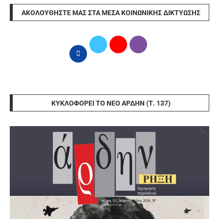
ΑΚΟΛΟΥΘΉΣΤΕ ΜΑΣ ΣΤΑ ΜΈΣΑ ΚΟΙΝΩΝΙΚΉΣ ΔΙΚΤΎΩΣΗΣ
ΚΥΚΛΟΦΟΡΕΊ ΤΟ ΝΈΟ ΆΡΔΗΝ (Τ. 137)