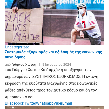
Uncategorized
Συστημικός εξορκισμός και εξιλασμός της κοινωνικής
συνείδησης
από
Γιώργος Χώτος
8 Ιανουαρίου 2024
του Γιώργου Χώτου Κατ’ αρχάς η επεξήγηση των
σημαινομένων. ΣΥΣΤΗΜΙΚΟΣ ΕΞΟΡΚΙΣΜΟΣ: Η έντονη
έκφραση της ευρύτατα διαχυμένης στις κοινωνικές
μάζες απέχθειας προς τον Δυτικό κόσμο και δη τον
Αμερικανικό και …
Facebook
Twitter
Whatsapp
Viber
Email