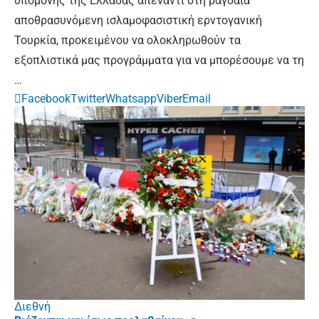
υπομονής της Ελλάδας απέναντι στη ραγδαία
αποθρασυνόμενη ισλαμοφασιστική ερντογανική
Τουρκία, προκειμένου να ολοκληρωθούν τα
εξοπλιστικά μας προγράμματα για να μπορέσουμε να τη
…
Facebook
Twitter
Whatsapp
Viber
Email
Διεθνή