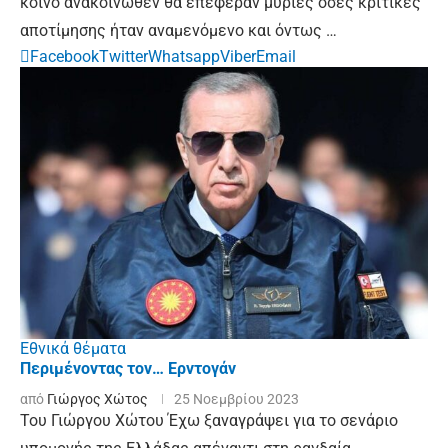
κοινό ανακοινωθέν θα επέφεραν μύριες όσες κριτικές
αποτίμησης ήταν αναμενόμενο και όντως …
Facebook
Twitter
Whatsapp
Viber
Email
Εθνικά θέματα
Περιμένοντας τον… Ερντογάν
από
Γιώργος Χώτος
25 Νοεμβρίου 2023
Του Γιώργου Χώτου Έχω ξαναγράψει για το σενάριο