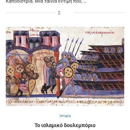
Καποδίστρια. Μια ταινία έντιμη που, …
Ιστορία
Το ισλαμικό δουλεμπόριο