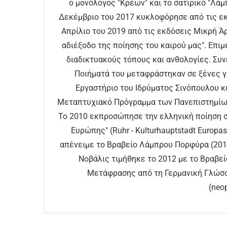
ο μονόλογος "Κρέων" και το σατιρικό "Λάμ
Δεκέμβριο του 2017 κυκλοφόρησε από τις εκ
Απρίλιο του 2019 από τις εκδόσεις Μικρή Άρ
αδιέξοδο της ποίησης του καιρού μας". Επι
διαδικτυακούς τόπους και ανθολογίες. Συ
Ποιήματά του μεταφράστηκαν σε ξένες γ
Εργαστήριο του Ιδρύματος Σινόπουλου κ
Μεταπτυχιακό Πρόγραµµα των Πανεπιστημίων 
To 2010 εκπροσώπησε την ελληνική ποίηση σ
Ευρώπης" (Ruhr - Kulturhauptstadt Europa
απένειμε το Βραβείο Λάμπρου Πορφύρα (2013)
Νοβάλις τιμήθηκε το 2012 με το Βραβε
Μετάφρασης από τη Γερμανική Γλώσσ
(neo