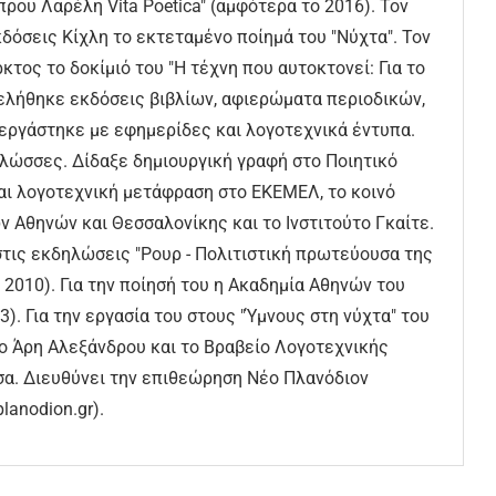
πρου Λαρέλη Vita Poetica" (αμφότερα το 2016). Τον
δόσεις Κίχλη το εκτεταμένο ποίημά του "Νύχτα". Τον
κτος το δοκίμιό του "Η τέχνη που αυτοκτονεί: Για το
μελήθηκε εκδόσεις βιβλίων, αφιερώματα περιοδικών,
νεργάστηκε με εφημερίδες και λογοτεχνικά έντυπα.
λώσσες. Δίδαξε δημιουργική γραφή στο Ποιητικό
αι λογοτεχνική μετάφραση στο ΕΚΕΜΕΛ, το κοινό
Αθηνών και Θεσσαλονίκης και το Ινστιτούτο Γκαίτε.
τις εκδηλώσεις "Ρουρ - Πολιτιστική πρωτεύουσα της
s 2010). Για την ποίησή του η Ακαδημία Αθηνών του
. Για την εργασία του στους "Ύμνους στη νύχτα" του
ίο Άρη Αλεξάνδρου και το Βραβείο Λογοτεχνικής
α. Διευθύνει την επιθεώρηση Νέο Πλανόδιον
planodion.gr).