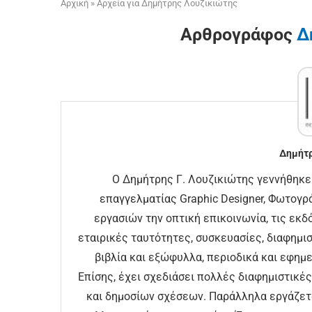
Αρχική
»
Αρχεία για Δημήτρης Λουζικιώτης
Αρθρογράφος
Δ
Δημήτρ
Ο Δημήτρης Γ. Λουζικιώτης γεννήθηκε σ
επαγγελματίας Graphic Designer, Φωτογρ
εργασιών την οπτική επικοινωνία, τις εκδ
εταιρικές ταυτότητες, συσκευασίες, διαφημισ
βιβλία και εξώφυλλα, περιοδικά και εφημερί
Επίσης, έχει σχεδιάσει πολλές διαφημιστικέ
και δημοσίων σχέσεων. Παράλληλα εργάζετα