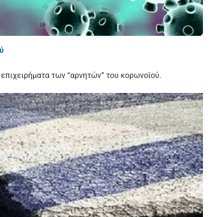
ύ
 επιχειρήματα των “αρνητών” του κορωνοϊού.