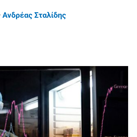
ς
Ανδρέας Σταλίδης