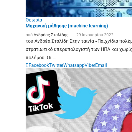
Θεωρία
Μηχανική μάθησης (machine learning)
από
Ανδρέας Σταλίδης
29 Ιανουαρίου 2022
του Ανδρέα Σταλίδη Στην ταινία «Παιχνίδια πολ
στρατιωτικό υπερυπολογιστή των ΗΠΑ και χωρίς ν
πολέμου. Οι …
Facebook
Twitter
Whatsapp
Viber
Email