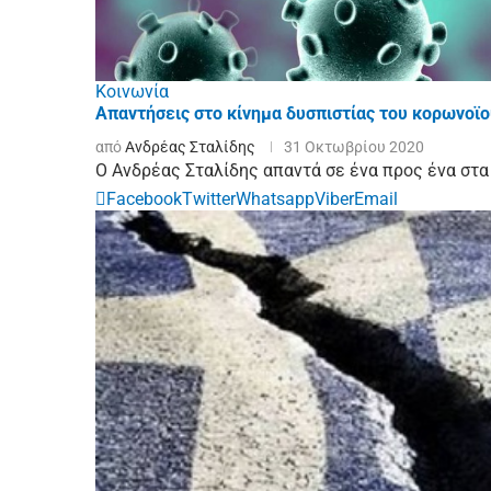
Κοινωνία
Απαντήσεις στο κίνημα δυσπιστίας του κορωνοϊο
από
Ανδρέας Σταλίδης
31 Οκτωβρίου 2020
Ο Ανδρέας Σταλίδης απαντά σε ένα προς ένα στα
Facebook
Twitter
Whatsapp
Viber
Email