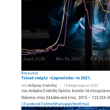
Κοινωνία
Τελικά υπήρξε «ξαφνικίτιδα» το 2021;
από
Ανδρέας Σταλίδης
19 Φεβρουαρίου 2022
του Ανδρέα Σταλίδη Ορίστε λοιπόν τα στοιχεία κα
Θάνατοι στην Ελλάδα ανά έτος. 2015 – 123,324 2
Facebook
Twitter
Whatsapp
Viber
Email