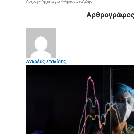
Αρχική
»
Αρχεία για Ανδρέας Σταλίδης
Αρθρογράφο
Ανδρέας Σταλίδης