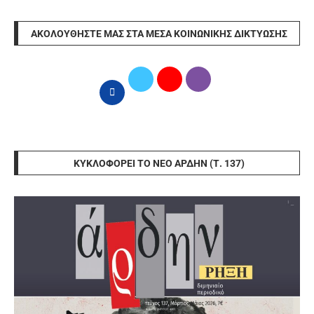
ΑΚΟΛΟΥΘΉΣΤΕ ΜΑΣ ΣΤΑ ΜΈΣΑ ΚΟΙΝΩΝΙΚΉΣ ΔΙΚΤΎΩΣΗΣ
ΚΥΚΛΟΦΟΡΕΊ ΤΟ ΝΈΟ ΆΡΔΗΝ (Τ. 137)