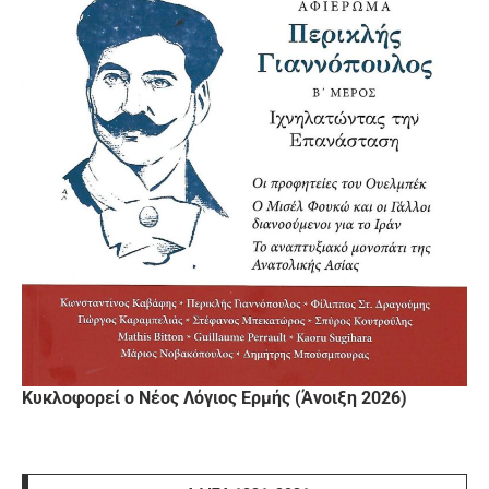
Κυκλοφορεί ο Νέος Λόγιος Ερμής (Άνοιξη 2026)