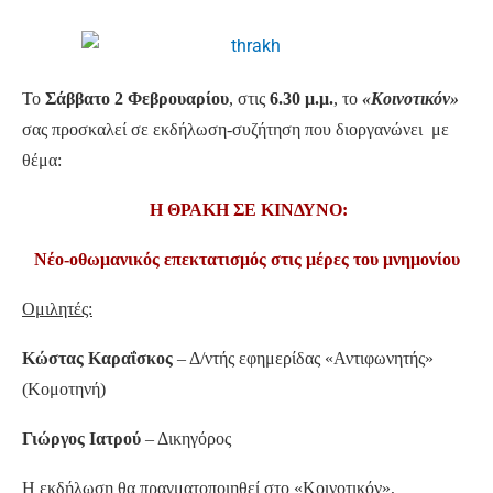
Το
Σάββατο 2 Φεβρουαρίου
, στις
6.30 μ.μ.
, το
«Κοινοτικόν»
σας προσκαλεί σε εκδήλωση-συζήτηση που διοργανώνει με
θέμα:
Η ΘΡΑΚΗ ΣΕ ΚΙΝΔΥΝΟ:
Νέο-οθωμανικός επεκτατισμός στις μέρες του μνημονίου
Ομιλητές:
Κώστας Καραΐσκος
– Δ/ντής εφημερίδας «Αντιφωνητής»
(Κομοτηνή)
Γιώργος Ιατρού
– Δικηγόρος
Η εκδήλωση θα πραγματοποιηθεί στο «Κοινοτικόν»,