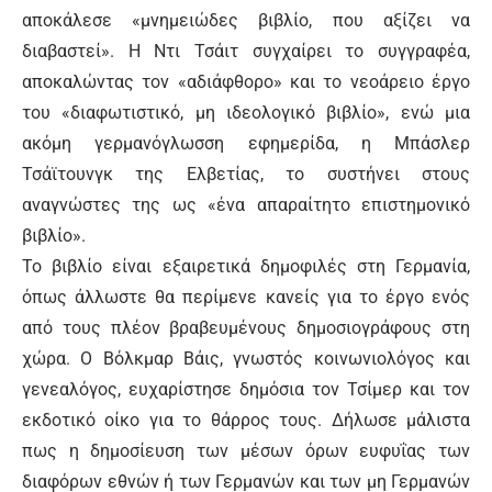
αποκάλεσε «μνημειώδες βιβλίο, που αξίζει να
διαβαστεί». Η Ντι Τσάιτ συγχαίρει το συγγραφέα,
αποκαλώντας τον «αδιάφθορο» και το νεοάρειο έργο
του «διαφωτιστικό, μη ιδεολογικό βιβλίο», ενώ μια
ακόμη γερμανόγλωσση εφημερίδα, η Μπάσλερ
Τσάϊτουνγκ της Ελβετίας, το συστήνει στους
αναγνώστες της ως «ένα απαραίτητο επιστημονικό
βιβλίο».
Το βιβλίο είναι εξαιρετικά δημοφιλές στη Γερμανία,
όπως άλλωστε θα περίμενε κανείς για το έργο ενός
από τους πλέον βραβευμένους δημοσιογράφους στη
χώρα. Ο Βόλκμαρ Βάις, γνωστός κοινωνιολόγος και
γενεαλόγος, ευχαρίστησε δημόσια τον Τσίμερ και τον
εκδοτικό οίκο για το θάρρος τους. Δήλωσε μάλιστα
πως η δημοσίευση των μέσων όρων ευφυΐας των
διαφόρων εθνών ή των Γερμανών και των μη Γερμανών