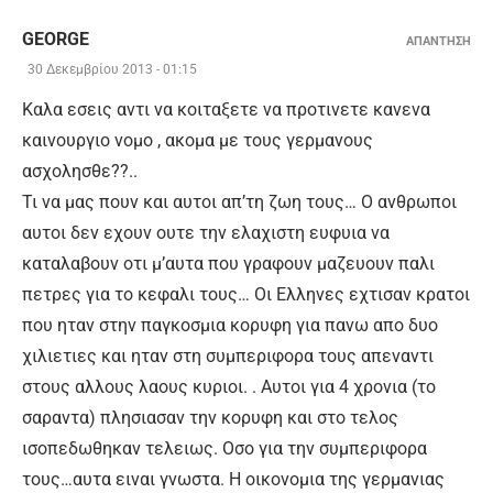
GEORGE
ΑΠΑΝΤΗΣΗ
30 Δεκεμβρίου 2013 - 01:15
Καλα εσεις αντι να κοιταξετε να προτινετε κανενα
καινουργιο νομο , ακομα με τους γερμανους
ασχολησθε??..
Τι να μας πουν και αυτοι απ’τη ζωη τους… Ο ανθρωποι
αυτοι δεν εχουν ουτε την ελαχιστη ευφυια να
καταλαβουν οτι μ’αυτα που γραφουν μαζευουν παλι
πετρες για το κεφαλι τους… Οι Ελληνες εχτισαν κρατοι
που ηταν στην παγκοσμια κορυφη για πανω απο δυο
χιλιετιες και ηταν στη συμπεριφορα τους απεναντι
στους αλλους λαους κυριοι. . Αυτοι για 4 χρονια (το
σαραντα) πλησιασαν την κορυφη και στο τελος
ισοπεδωθηκαν τελειως. Οσο για την συμπεριφορα
τους…αυτα ειναι γνωστα. Η οικονομια της γερμανιας