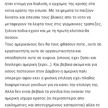
ηταν ετοιμη για διαλυση, ο ερχομος της κρισης στα
νοτια κρατοι την εσωσε. Με τα ψεματα το παιζουν
δυνατοι και επεισαν τους βλακες απο το νοτο να
μεταφερουν τα λεφτα τους στις γερμανικες τραπεζες,
ξυλινα ποδια εχουν και με τη πρωτη κλοτσια θα
πεσουν.
Τους αμερικανους δεν θα τους φθασουν ποτε , ουτε σε
εργατικοτητα, ουτε σε οργανωτικοτητα και
οποσδηποτε ουτε σε ευφυια. (οποιος εχει ζησει και
δουλεψει αμερικη ξερει…). Και βεβαια ακομα και για
οσους πιστευουν στον Δαρβινο η αμερικη παλι
υπερεχει αφου εκει η φυσικη επιλογη εχει πληθος
διαφορετικων γονιδιων για να κανει την επιλογη της.
Αλλα δεν ειναι βεβαια τα γονιδια που εκαναν την
αμερικη ισχυρο κρατος (οι περισσοτεροι απο
εγκληματιες και αποτυχημενους καταγονται) αλλα το