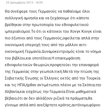
29 Δεκεμβρίου 2013 - 18:09
Θα συνέφερε τους Γερμανούς να παθαίναμε όλοι
συλλογική αμνησία και να ξεχάσουμε ότι κάποτε
βρέθηκαν στην πρωτοπορία του εθνοφυλετικού
ιμπεριαλισμού.Το ότι οι κάτοικοι του Χονγκ Κονγκ είναι
πιο έξυπνοι από τους Γερμανούς,οφείλεται απλά στην
οικονομική υπεροχή τους από την μάλλον αντι-
οικονομική Γερμανία.Δυναμοκεντρισμός είναι το νόημα
του βιβλίου,και υποτέλεια.Η επανεμφάνιση
εθνοφυλετικών θεωριών,προφητεύει την επαναφορά
της Γερμανίας στην γεωπολιτική.Μετά την πτώση της
Σοβιετικής Ένωσης οι Έλληνες εκτός από την Τουρκία
και τις ΗΠΑ,ήρθαν αντιμέτωποι πλέον με τα Σκόπια,την
Αλβανία,και εσχάτως την Γερμανία.Εϊναι μαθηματικά
βέβαιο,ότι αν δεν αλλάξουν ριζικά τα πράγματα,θα
γίνουμε απλά από ανεξάρτητο κράτος,αυτόνομο,φόρου