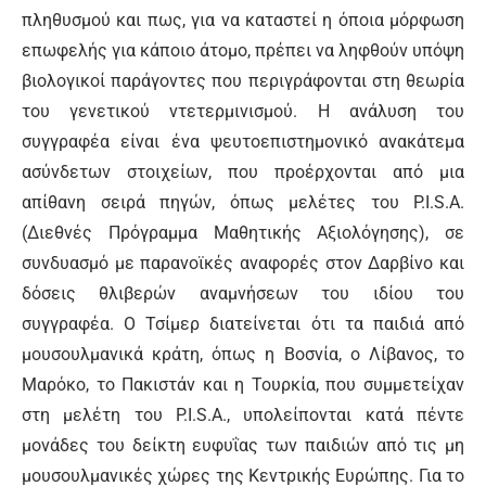
πληθυσμού και πως, για να καταστεί η όποια μόρφωση
επωφελής για κάποιο άτομο, πρέπει να ληφθούν υπόψη
βιολογικοί παράγοντες που περιγράφονται στη θεωρία
του γενετικού ντετερμινισμού. Η ανάλυση του
συγγραφέα είναι ένα ψευτοεπιστημονικό ανακάτεμα
ασύνδετων στοιχείων, που προέρχονται από μια
απίθανη σειρά πηγών, όπως μελέτες του P.I.S.A.
(Διεθνές Πρόγραμμα Μαθητικής Αξιολόγησης), σε
συνδυασμό με παρανοϊκές αναφορές στον Δαρβίνο και
δόσεις θλιβερών αναμνήσεων του ιδίου του
συγγραφέα. Ο Τσίμερ διατείνεται ότι τα παιδιά από
μουσουλμανικά κράτη, όπως η Βοσνία, ο Λίβανος, το
Μαρόκο, το Πακιστάν και η Τουρκία, που συμμετείχαν
στη μελέτη του P.I.S.A., υπολείπονται κατά πέντε
μονάδες του δείκτη ευφυΐας των παιδιών από τις μη
μουσουλμανικές χώρες της Κεντρικής Ευρώπης. Για το