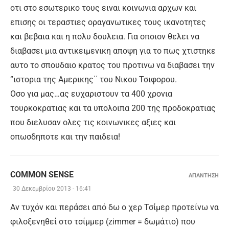
οτι στο εσωτερικο τους ειναι κοινωνια αρχων και
επισης οι τεραστιες οραγανωτικες τους ικανοτητες
και βεβαια και η πολυ δουλεια. Για οποιον θελει να
διαβασει μια αντικειμενικη αποψη για το πως χτιστηκε
αυτο το σπουδαιο κρατος του προτινω να διαβασει την
”ιστορια της Αμερικης΄΄ του Νικου Τσιφορου.
Οσο για μας…ας ευχαριστουν τα 400 χρονια
τουρκοκρατιας και τα υπολοιπα 200 της προδοκρατιας
που διελυσαν ολες τις κοινωνικες αξιες και
οπωσδηποτε και την παιδεια!
COMMON SENSE
ΑΠΑΝΤΗΣΗ
30 Δεκεμβρίου 2013 - 16:41
Αν τυχόν και περάσει από δω ο χερ Τσίμερ προτείνω να
φιλοξενηθεί στο τσίμμερ (zimmer = δωμάτιο) που