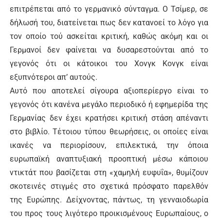
επιτρέπεται από το γερμανικό σύνταγμα. Ο Τσίμερ, σε
δήλωσή του, διατείνεται πως δεν κατανοεί το λόγο για
τον οποίο τού ασκείται κριτική, καθώς ακόμη και οι
Γερμανοί δεν φαίνεται να δυσαρεστούνται από το
γεγονός ότι οι κάτοικοι του Χονγκ Κονγκ είναι
εξυπνότεροι απ’ αυτούς.
Αυτό που αποτελεί σίγουρα αξιοπερίεργο είναι το
γεγονός ότι κανένα μεγάλο περιοδικό ή εφημερίδα της
Γερμανίας δεν έχει κρατήσει κριτική στάση απέναντι
στο βιβλίο. Τέτοιου τύπου θεωρήσεις, οι οποίες είναι
ικανές να περιορίσουν, επιλεκτικά, την όποια
ευρωπαϊκή αναπτυξιακή προοπτική μέσω κάποιου
ντικτάτ που βασίζεται στη «χαμηλή ευφυΐα», θυμίζουν
σκοτεινές στιγμές στο σχετικά πρόσφατο παρελθόν
της Ευρώπης. Δείχνοντας, πάντως, τη γενναιοδωρία
του προς τους λιγότερο προικισμένους Ευρωπαίους, ο