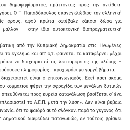
ου δημοψηφίσματος, πράττοντας προς την αντίθετη
γήσει. Ο Τ. Παπαδόπουλος επανεγκλώβισε την ελληνική
ρίς όρους, αφού πρώτα κατέβαλε κάποια δώρα για
 μάλλον – στην ίδια αυτοκτονική διαπραγματευτική
αβατική από την Κυπριακή Δημοκρατία στις Ηνωμένες
ι το έγκλημα και απ’ ό,τι φαίνεται τα καταφέρνει μέχρι
πρέπει να διαχειριστεί τις λεπτομέρειες της «λύσης –
διαρρέουσες πληροφορίες… προχωράει με γοργά βήματα.
διαχειριστεί είναι ο επικοινωνιακός. Εκεί πάει ακόμα
του κομματιού φέρει την σφραγίδα των μεγάλων δυτικών
 απευθύνεται προς ευρεία κατανάλωση βασίζεται σ’ ένα
ιπλασιαστεί το Α.Ε.Π. μετά την λύση». Δεν είναι βέβαια
νωνία, ότι το φαιδρό αυτό σλόγκαν, παρά το γεγονός ότι
Α’ Δημοτικού διαψεύδει παταγωδώς, εν τούτοις βρίσκει