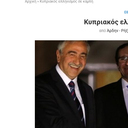
Αρχική
»
Κυπριακός ελληνισμός σε καμπή
Ε
Κυπριακός ελ
από
Άρδην - Ρή