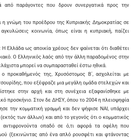
ρά από παράγοντες που δρουν συνεργατικά προς την
ι η γνώμη του προέδρου της Κυπριακής Δημοκρατίας σε
αγκυλώσεις κοινωνία, όπως είναι η κυπριακή, παίζει
 Η Ελλάδα ως αποικία χρέους δεν φαίνεται ότι διαθέτει
ριακό. Ο Ελληνικός λαός από την άλλη παραδομένος στην
 ελάχιστα μπορεί να συμπαρασταθεί έστω ηθικά.
 ο προκαθήμενός της, Χρυσόστομος Β΄, ασχολείται με
ατσουρίδης, που εξέφραζε μια μεγάλη ομάδα στελεχών και
ίστηκε στην αρχή και στη συνέχεια εξαφανίσθηκε με
ικό προσκήνιο. Στον δε ΔΗΣΥ, όπου το 2004 η πλειοψηφία
σε την κομματική γραμμή και δεν ψήφισε ΝΑΙ, υπάρχει
(εκτός των άλλων) και από το γεγονός ότι ο κομματικός
ε αντιφρονούντα οπαδό σε ό,τι αφορά τα οφέλη που
μού (ξεκινώντας από ένα απλό ρουσφέτι και φτάνοντας