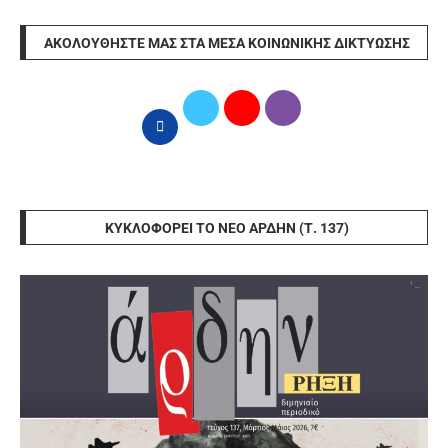
ΑΚΟΛΟΥΘΉΣΤΕ ΜΑΣ ΣΤΑ ΜΈΣΑ ΚΟΙΝΩΝΙΚΉΣ ΔΙΚΤΎΩΣΗΣ
ΚΥΚΛΟΦΟΡΕΊ ΤΟ ΝΈΟ ΆΡΔΗΝ (Τ. 137)