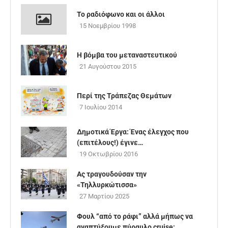
Το ραδιόφωνο και οι άλλοι
15 Νοεμβρίου 1998
Η βόμβα του μεταναστευτικού
21 Αυγούστου 2015
Περί της Τράπεζας Θεμάτων
7 Ιουλίου 2014
Δημοτικά Έργα: Ένας έλεγχος που
(επιτέλους!) έγινε…
19 Οκτωβρίου 2016
Ας τραγουδούσαν την
«Τηλλυρκώτισσα»
27 Μαρτίου 2025
Φουλ “από το ράφι” αλλά μήπως να
αναπτύξουμε πύραυλο cruise;