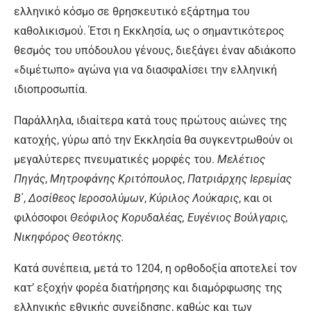
ελληνικό κόσμο σε θρησκευτικό εξάρτημα του
καθολικισμού. Έτσι η Εκκλησία, ως ο σημαντικότερος
θεσμός του υπόδουλου γένους, διεξάγει έναν αδιάκοπο
«διμέτωπο» αγώνα για να διασφαλίσει την ελληνική
ιδιοπροσωπία.
Παράλληλα, ιδιαίτερα κατά τους πρώτους αιώνες της
κατοχής, γύρω από την Εκκλησία θα συγκεντρωθούν οι
μεγαλύτερες πνευματικές μορφές του.
Μελέτιος
Πηγάς
,
Μητροφάνης Κριτόπουλος
,
Πατριάρχης
Ιερεμίας
Β
΄,
Δοσίθεος Ιεροσολύμων
,
Κύριλος Λούκαρις
, και οι
φιλόσοφοι
Θεόφιλος Κορυδαλέας
, Ευγένιος
Βούλγαρις
,
Νικηφόρος Θεοτόκης.
Κατά συνέπεια, μετά το 1204, η ορθοδοξία αποτελεί τον
κατ’ εξοχήν φορέα διατήρησης και διαμόρφωσης της
ελληνικής εθνικής συνείδησης, καθώς και των