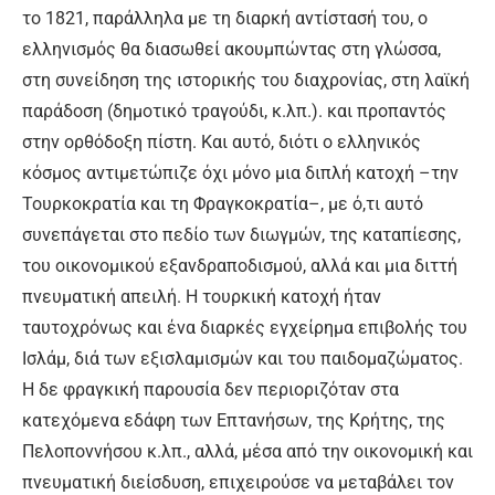
το 1821, παράλληλα με τη διαρκή αντίστασή του, ο
ελληνισμός θα διασωθεί ακουμπώντας στη γλώσσα,
στη συνείδηση της ιστορικής του διαχρονίας, στη λαϊκή
παράδοση (δημοτικό τραγούδι, κ.λπ.). και προπαντός
στην ορθόδοξη πίστη. Και αυτό, διότι ο ελληνικός
κόσμος αντιμετώπιζε όχι μόνο μια διπλή κατοχή –την
Τουρκοκρατία και τη Φραγκοκρατία–, με ό,τι αυτό
συνεπάγεται στο πεδίο των διωγμών, της καταπίεσης,
του οικονομικού εξανδραποδισμού, αλλά και μια διττή
πνευματική απειλή. Η τουρκική κατοχή ήταν
ταυτοχρόνως και ένα διαρκές εγχείρημα επιβολής του
Ισλάμ, διά των εξισλαμισμών και του παιδομαζώματος.
Η δε φραγκική παρουσία δεν περιοριζόταν στα
κατεχόμενα εδάφη των Επτανήσων, της Κρήτης, της
Πελοποννήσου κ.λπ., αλλά, μέσα από την οικονομική και
πνευματική διείσδυση, επιχειρούσε να μεταβάλει τον