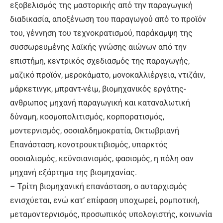
εξοβελισμός της μαστορικής από την παραγωγική
διαδικασία, αποξένωση του παραγωγού από το προϊόν
του, γέννηση του τεχνοκρατισμού, παράκαμψη της
συσσωρευμένης λαϊκής γνώσης αιώνων από την
επιστήμη, κεντρικός σχεδιασμός της παραγωγής,
μαζικό προϊόν, μεροκάματο, μονοκαλλιέργεια, ντιζάιν,
μάρκετινγκ, μπραντ-νέιμ, βιομηχανικός εργάτης-
ανθρωπος μηχανή παραγωγική και καταναλωτική
δύναμη, κοσμοπολιτισμός, κορπορατισμός,
μοντερνισμός, σοσιαλδημοκρατία, Οκτωβριανή
Επανάσταση, κονστρουκτιβισμός, υπαρκτός
σοσιαλισμός, κεϋνσιανισμός, φασισμός, η πόλη σαν
μηχανή εξάρτημα της βιομηχανίας.
– Τρίτη βιομηχανική επανάσταση, ο αυταρχισμός
ενισχύεται, ενώ κατ’ επίφαση υποχωρεί, ρομποτική,
μεταμοντερνισμός, προσωπικός υπολογιστής, κοινωνία