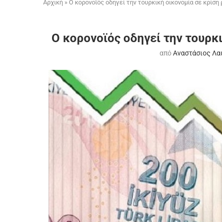
Αρχική
»
Ο κορονοϊός οδηγεί την τουρκική οικονομία σε κρίση
Ο κορονοϊός οδηγεί την τουρκ
από
Αναστάσιος Λα