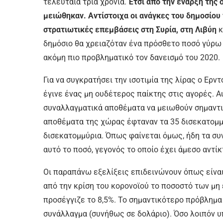
τελευταία τρία χρόνια.
Έτσι από την έναρξη της 
μειώθηκαν. Αντίστοιχα οι ανάγκες του δημοσίου
στρατιωτικές επεμβάσεις στη Συρία, στη Λιβύη
κ
δημόσιο θα χρειαζόταν ένα πρόσθετο ποσό γύρω σ
ακόμη πιο προβληματικό τον δανεισμό του 2020.
Για να συγκρατήσει την ισοτιμία της λίρας ο Ερν
έγινε ένας μη ουδέτερος παίκτης στις αγορές. Α
συναλλαγματικά αποθέματα να μειωθούν σημαντικ
αποθέματα της χώρας έφταναν τα 35 δισεκατομμύ
δισεκατομμύρια. Όπως φαίνεται όμως, ήδη τα σ
αυτό το ποσό, γεγονός το οποίο έχει άμεσο αντίκ
Οι παραπάνω εξελίξεις επιδεινώνουν όπως είνα
από την κρίση του κορονοϊού το ποσοστό των μη
προσέγγιζε το 8,5%. Το σημαντικότερο πρόβλημα
συνάλλαγμα (συνήθως σε δολάριο). Όσο λοιπόν υπ