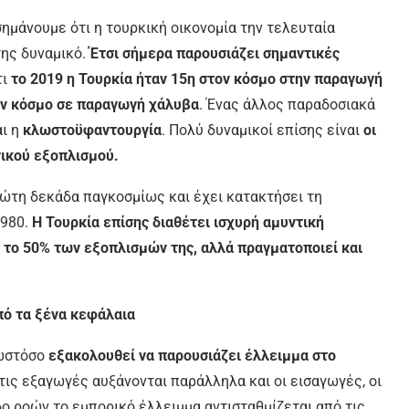
σημάνουμε ότι η τουρκική οικονομία την τελευταία
της δυναμικό.
Έτσι σήμερα παρουσιάζει σημαντικές
τι
τo 2019 η Τουρκία ήταν 15η στον κόσμο στην παραγωγή
τον κόσμο σε παραγωγή χάλυβα
. Ένας άλλος παραδοσιακά
αι η
κλωστοϋφαντουργία
. Πολύ δυναμικοί επίσης είναι
οι
ικού εξοπλισμού.
ρώτη δεκάδα παγκοσμίως και έχει κατακτήσει τη
1980.
Η Τουρκία επίσης διαθέτει ισχυρή αμυντική
ό το 50% των εξοπλισμών της, αλλά πραγματοποιεί και
πό τα ξένα κεφάλαια
 ωστόσο
εξακολουθεί να παρουσιάζει έλλειμμα στο
ε τις εξαγωγές αυξάνονται παράλληλα και οι εισαγωγές, οι
ο ροών το εμπορικό έλλειμμα αντισταθμίζεται από τις