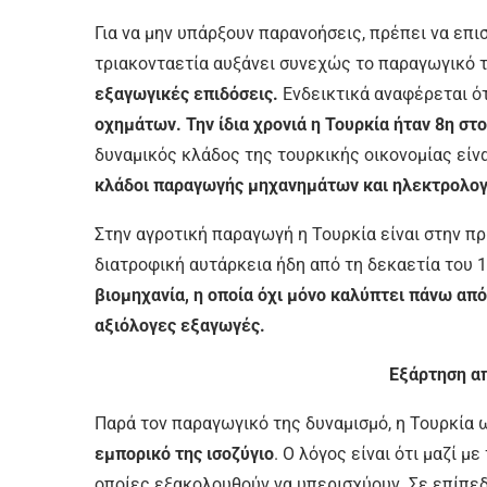
Για να μην υπάρξουν παρανοήσεις, πρέπει να επι
τριακονταετία αυξάνει συνεχώς το παραγωγικό 
εξαγωγικές επιδόσεις.
Ενδεικτικά αναφέρεται ό
οχημάτων. Την ίδια χρονιά η Τουρκία ήταν 8η σ
δυναμικός κλάδος της τουρκικής οικονομίας είν
κλάδοι παραγωγής μηχανημάτων και ηλεκτρολογ
Στην αγροτική παραγωγή η Τουρκία είναι στην π
διατροφική αυτάρκεια ήδη από τη δεκαετία του 
βιομηχανία, η οποία όχι μόνο καλύπτει πάνω απ
αξιόλογες εξαγωγές.
Εξάρτηση α
Παρά τον παραγωγικό της δυναμισμό, η Τουρκία
εμπορικό της ισοζύγιο
. Ο λόγος είναι ότι μαζί μ
οποίες εξακολουθούν να υπερισχύουν. Σε επίπεδ