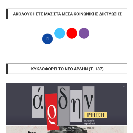
ΑΚΟΛΟΥΘΉΣΤΕ ΜΑΣ ΣΤΑ ΜΈΣΑ ΚΟΙΝΩΝΙΚΉΣ ΔΙΚΤΎΩΣΗΣ
ΚΥΚΛΟΦΟΡΕΊ ΤΟ ΝΈΟ ΆΡΔΗΝ (Τ. 137)