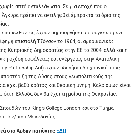
 χωρίς απτά ανταλλάγματα. Σε μια εποχή που ο
η Άγκυρα πρέπει να αντιληφθεί έμπρακτα τα όρια της
ίας.
υ παρελθόντος έχουν δημιουργήσει μια συγκεκριμένη
ρίφημη επιστολή Τζόνσον το 1964, οι αμερικανικές
της Κυπριακής Δημοκρατίας στην ΕΕ το 2004, αλλά και η
ρική σχέση ασφάλειας και ενέργειας στην Ανατολική
ergy Partnership Act) έχουν οδηγήσει διαχρονικά τους
ν υποστήριξη της Δύσης στους γεωπολιτικούς της
κία έχει βαθύ κράτος και θεσμική μνήμη. Καλό όμως είναι
, ότι η Ελλάδα δεν θα έχει τη μοίρα της Ουκρανίας.
πουδών του King’s College London και στο Τμήμα
ου Παν/μίου Μακεδονίας.
ρεά στο Άρδην πατώντας
ΕΔΩ
.