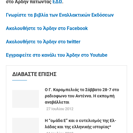
στο Άρδην πατώντας
ΕΔΩ
.
Γνωρίστε τα βιβλία των Εναλλακτικών Εκδόσεων
Ακολουθήστε το Άρδην στο Facebook
Ακολουθήστε το Άρδην στο twitter
Εγγραφείτε στο κανάλι του Άρδην στο Youtube
ΔΙΑΒΑΣΤΕ ΕΠΙΣΗΣ
Ο Γ. Καραμπελιάς το Σάββατο 28-7 στο
ραδιοφωνο του Αντέννα. Η εκπομπή
αναβάλλεται
27 Ιουλίου 2012
H “ομά­δα Ε” και ο ευ­τε­λι­σμός της Ελ­
λά­δας και της ελ­λη­νι­κής ιστο­ρί­ας*