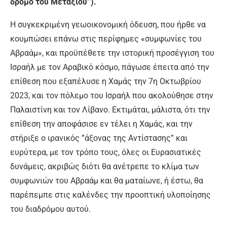
δρόμο του Μεταξιού”).
Η συγκεκριμένη γεωοικονομική όδευση, που ήρθε να
κουμπώσει επάνω στις περίφημες «συμφωνίες του
Αβραάμ», και προϋπέθετε την ιστορική προσέγγιση του
Ισραήλ με τον Αραβικό κόσμο, πάγωσε έπειτα από την
επίθεση που εξαπέλυσε η Χαμάς την 7η Οκτωβρίου
2023, και τον πόλεμο του Ισραήλ που ακολούθησε στην
Παλαιστίνη και τον Λίβανο. Εκτιμάται, μάλιστα, ότι την
επίθεση την αποφάσισε εν τέλει η Χαμάς, και την
στήριξε ο ιρανικός ”άξονας της Αντίστασης” και
ευρύτερα, με τον τρόπο τους, όλες οι Ευρασιατικές
δυνάμεις, ακριβώς διότι θα ανέτρεπε το κλίμα των
συμφωνιών του Αβραάμ και θα ματαίωνε, ή έστω, θα
παρέπεμπε στις καλένδες την προοπτική υλοποίησης
του διαδρόμου αυτού.