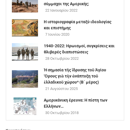
σύμμαχοι της Αμερικής;
22 Ιανουαρίου 2022
Η ιστοριογραφία μεταξύ ιδεολογίας
και επιστήμης
7 Ιουνίου 2020
1940-2022: Ηρωισμοί, συγκρίσεις και
θλιβερές διαπιστώσεις
28 Οκτωβρίου 2022
Ἡ σημασία τῆς ἵδρυσης τοῦ Ἁγίου
Ὄρους γιὰ τὴν ἀνάπτυξη τοῦ
ἑλλαδικοῦ χώρου* (Β΄ μέρος)
21 Αυγούστου 2025
Αμερικάνικη έρευνα: Η πίστη των
Ελλήνων…
30 Οκτωβρίου 2018