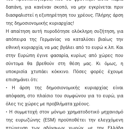
δαπάνη, για κανέναν σκοπό, να μην εγκρίνεται πριν
διασφαλιστεί η εξυπηρέτηση του χρέους. Πλήρης άρση
της δημοσιονομικής κυριαρχίας!
Η απαίτηση αυτή πυροδότησε ολόκληρη συζήτηση, για
απόπειρα της Γερμανίας να καταλύσει βιαίως την
εθνική κυριαρχία, να μας βγάλει από το ευρώ κ.λπ. Και
στην Ευρώπη έγινε φασαρία, κυρίως από χώρες που
σύντομα θα βρεθούν στη θέση μας. Κι όμως, η
υποκρισία χτυπάει κόκκινο. Πόσες φορές έχουμε
επισημάνει ότι:
• Η άρση της δημοσιονομικής κυριαρχίας είναι
απόφαση, στο πλαίσιο του συμφώνου για το ευρώ, για
όλες τις χώρες με προβλήματα χρέους.
• Η συμμετοχή στον μόνιμο χρηματοδοτικό μηχανισμό
της ευρωζώνης (ESM) προϋποθέτει την ελεγχόμενη
πτώχευση των αδύναμων χωρών, με την Ελλάδα