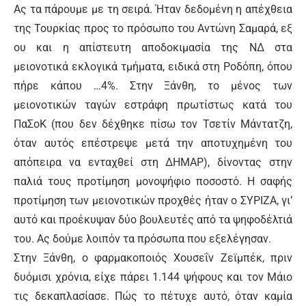
Ας τα πάρουμε με τη σειρά. Ήταν δεδομένη η απέχθεια
της Τουρκίας προς το πρόσωπο του Αντώνη Σαμαρά, εξ
ου και η απίστευτη αποδοκιμασία της ΝΔ στα
μειονοτικά εκλογικά τμήματα, ειδικά στη Ροδόπη, όπου
πήρε κάπου …4%. Στην Ξάνθη, το μένος των
μειονοτικών ταγών εστράφη πρωτίστως κατά του
ΠαΣοΚ (που δεν δέχθηκε πίσω τον Τσετίν Μάντατζη,
όταν αυτός επέστρεψε μετά την αποτυχημένη του
απόπειρα να ενταχθεί στη ΔΗΜΑΡ), δίνοντας στην
παλιά τους προτίμηση μονοψήφιο ποσοστό. Η σαφής
προτίμηση των μειονοτικών προχθές ήταν ο ΣΥΡΙΖΑ, γι’
αυτό και προέκυψαν δύο βουλευτές από τα ψηφοδέλτιά
του. Ας δούμε λοιπόν τα πρόσωπα που εξελέγησαν.
Στην Ξάνθη, ο φαρμακοποιός Χουσεΐν Ζεϊμπέκ, πριν
δυόμισι χρόνια, είχε πάρει 1.144 ψήφους και τον Μάιο
τις δεκαπλασίασε. Πώς το πέτυχε αυτό, όταν καμία