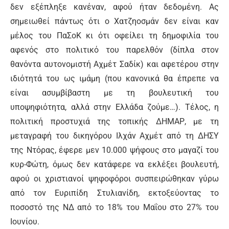
δεν εξέπληξε κανέναν, αφού ήταν δεδομένη. Ας
σημειωθεί πάντως ότι ο Χατζηοσμάν δεν είναι καν
μέλος του ΠαΣοΚ κι ότι οφείλει τη δημοφιλία του
αφενός στο πολιτικό του παρελθόν (δίπλα στον
θανόντα αυτονομιστή Αχμέτ Σαδίκ) και αφετέρου στην
ιδιότητά του ως ιμάμη (που κανονικά θα έπρεπε να
είναι ασυμβίβαστη με τη βουλευτική του
υποψηφιότητα, αλλά στην Ελλάδα ζούμε…). Τέλος, η
πολιτική προστυχιά της τοπικής ΔΗΜΑΡ, με τη
μεταγραφή του δικηγόρου Ιλχάν Αχμέτ από τη ΔΗΣΥ
της Ντόρας, έφερε μεν 10.000 ψήφους στο μαγαζί του
κυρ-Φώτη, όμως δεν κατάφερε να εκλέξει βουλευτή,
αφού οι χριστιανοί ψηφοφόροι συσπειρώθηκαν γύρω
από τον Ευριπίδη Στυλιανίδη, εκτοξεύοντας το
ποσοστό της ΝΔ από το 18% του Μαΐου στο 27% του
Ιουνίου.