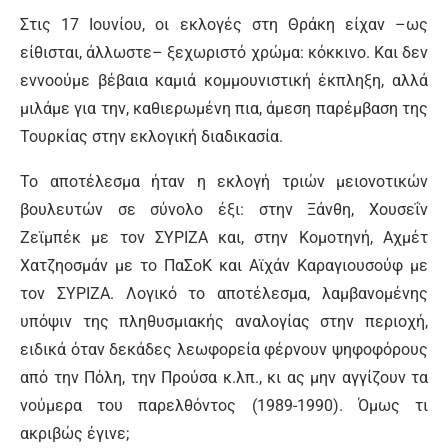
Στις 17 Ιουνίου, οι εκλογές στη Θράκη είχαν –ως
είθισται, άλλωστε– ξεχωριστό χρώμα: κόκκινο. Και δεν
εννοούμε βέβαια καμιά κομμουνιστική έκπληξη, αλλά
μιλάμε για την, καθιερωμένη πια, άμεση παρέμβαση της
Τουρκίας στην εκλογική διαδικασία.
Το αποτέλεσμα ήταν η εκλογή τριών μειονοτικών
βουλευτών σε σύνολο έξι: στην Ξάνθη, Χουσεΐν
Ζεϊμπέκ με τον ΣΥΡΙΖΑ και, στην Κομοτηνή, Αχμέτ
Χατζηοσμάν με το ΠαΣοΚ και Αϊχάν Καραγιουσούφ με
τον ΣΥΡΙΖΑ. Λογικό το αποτέλεσμα, λαμβανομένης
υπόψιν της πληθυσμιακής αναλογίας στην περιοχή,
ειδικά όταν δεκάδες λεωφορεία φέρνουν ψηφοφόρους
από την Πόλη, την Προύσα κ.λπ., κι ας μην αγγίζουν τα
νούμερα του παρελθόντος (1989-1990). Όμως τι
ακριβώς έγινε;