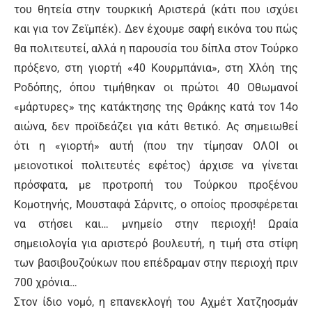
του θητεία στην τουρκική Αριστερά (κάτι που ισχύει
και για τον Ζεϊμπέκ). Δεν έχουμε σαφή εικόνα του πώς
θα πολιτευτεί, αλλά η παρουσία του δίπλα στον Τούρκο
πρόξενο, στη γιορτή «40 Κουρμπάνια», στη Χλόη της
Ροδόπης, όπου τιμήθηκαν οι πρώτοι 40 Οθωμανοί
«μάρτυρες» της κατάκτησης της Θράκης κατά τον 14ο
αιώνα, δεν προϊδεάζει για κάτι θετικό. Ας σημειωθεί
ότι η «γιορτή» αυτή (που την τίμησαν ΟΛΟΙ οι
μειονοτικοί πολιτευτές εφέτος) άρχισε να γίνεται
πρόσφατα, με προτροπή του Τούρκου προξένου
Κομοτηνής, Μουσταφά Σάρνιτς, ο οποίος προσφέρεται
να στήσει και… μνημείο στην περιοχή! Ωραία
σημειολογία για αριστερό βουλευτή, η τιμή στα στίφη
των βασιβουζούκων που επέδραμαν στην περιοχή πριν
700 χρόνια…
Στον ίδιο νομό, η επανεκλογή του Αχμέτ Χατζηοσμάν