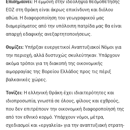
Επισημαίνει:
Η εμμονή στην ιδεοληψία θε­σμοθέτησης
ΕΟΖ στη Θράκη είναι άκρως επι­κίνδυνη και διόλου
αθώα. Η διαφοροποίηση του γεωγραφικού μας
διαμερίσματος από την υπόλοιπη πατρίδα μας θα είναι
απαρχή εδα­φικής ανεξαρτητοποιήσεως.
Θυμίζει:
Υπήρξαν ευεργετικοί Αναπτυξι­ακοί Νόμοι για
την περιοχή, αλλά δυστυχώς σκυλεύτηκαν. Υπάρχουν
ακόμα τρόποι για τη διακοπή της οικονομικής
αιμορραγίας της Βορείου Ελλάδος προς τις πέριξ
βαλκανικές χώρες.
Τονίζει:
Η ελληνική Θράκη έχει ιδιαιτερό­τητες και
ιδιοπροσωπία, γνωστά σε όλους, φί­λους και εχθρούς,
που δεν επιτρέπουν την οι­κονομική διαφοροποίησή της
από τον εθνικό κορμό. Υπάρχουν νόμοι, μέτρα,
σχεδιασμοί και «εργαλεία» για την αναπτυξιακή στρατη­