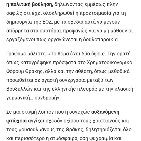
η πολιτική βούληση,
δηλώνοντας εμμέσως πλην
σαφώς ότι έχει ολοκληρωθεί η προ­ετοιμασία για τη
δημιουργία της ΕΟΖ, με τα σχέδια αυτά να μένουν
απόρρητα στα συρτάρια, προφανώς για να μη μάθουν οι
εργαζόμενοι πως οργανώνεται η δουλοπα­ροικία.
Γράφαμε μάλιστα: «Το θέμα έχει δύο όψεις. Την ορατή,
όπως καταγράφηκε πρόσφατα στο Χρηματοοικονομικό
Φό­ρουμ Θράκης, αλλά και την αθέατη, όπως μεθοδικά
προωθείται σε αγαστή συνεργα­σία μεταξύ των
Βρυξελλών και της ελληνι­κής πλευράς με την κλασική
γερμανική… συνδρομή».
Σε μια στιγμή λοιπόν που η συνεχώς
αυ­ξανόμενη
φτώχεια
αγγίζει σχεδόν εξίσου τους χριστιανούς και
τους μουσουλμάνους της Θράκης, δηλητηριάζεται όλο
και πε­ρισσότερο η ατμόσφαιρα, όση ψυχραιμία και