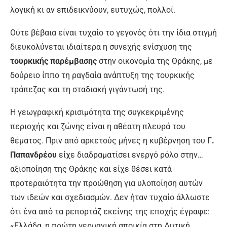
λογική κι αν επιδεικνύουν, ευτυχώς, πολλοί.
Ούτε βέβαια είναι τυχαίο το γεγονός ότι την ίδια στιγμή
διευκολύνεται ιδιαίτε­ρα η συνεχής ενίσχυση της
τουρκικής πα­ρέμβασης
στην οικονομία της Θράκης, με
δούρειο ίππο τη ραγδαία ανάπτυξη της τουρκικής
τράπεζας και τη σταδιακή γιγάντωσή της.
Η γεωγραφική κρισιμότητα της συγκε­κριμένης
περιοχής και ζώνης είναι η αθέ­ατη πλευρά του
θέματος. Πριν από αρκε­τούς μήνες η κυβέρνηση του
Γ.
Παπανδρέ­ου
είχε διαδραματίσει ενεργό ρόλο στην…
αξιοποίηση της Θράκης και είχε θέσει κα­τά
προτεραιότητα την προώθηση για υλοποίηση αυτών
των ιδεών και σχεδιασμών. Δεν ήταν τυχαίο άλλωστε
ότι ένα από τα ρεπορτάζ εκείνης της εποχής έγραφε:
«Ελλάδα, η πρώτη γερμανική αποικία στη Δυτική