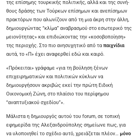
της επίσημης τουρκικής πολιτικής, αλλά και της συνή­
θους δράσης των Τούρκων επίσημων και ανεπίσημων
πρακτόρων που αλωνίζουν από τη μια άκρη στην άλλη,
δημιουργώντας “κλίμα” αναβρασμού στο εσωτερικό της
μειονότητας» και επιδιώκοντας την «κοσοβοποίηση»
της περιοχής. Στο πιο ανησυχητικό από τα
παιχνίδια
αυτά, το «Π» έχει αναφερθεί εδώ και καιρό.
«Πρόκειται» γράφαμε «για τη βούληση ξένων
επιχειρηματικών και πολιτικών κύ­κλων να
δημιουργήσουν ακριβώς εκεί την πρώτη Ειδική
Οικονομική Ζώνη, στο πλαί­σιο του περίφημου
“αναπτυξιακού σχεδί­ου”».
Μάλιστα η δημιουργός αυτού του forum, σε τοπική
εφημερίδα της Αλεξανδρούπο­λης σημείωνε πως, για
να υλοποιηθεί το σχέδιο αυτό, χρειάζεται πλέον…
μόνο