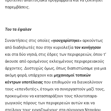
προτείνει αναπτυξιακά προγράμματα και να ξεκινήσει
παρεμβάσεις.
Του τα έψαλαν
Συναντήσεις στις οποίες
«γιουχαρίστηκε»
αρκούντως
από διαδηλωτές που στην κυριολεξία
τον κυνήγησαν
και στα δύο νησιά, στις έδρες των περιφερειών, όπου τ’
άκουσε από ορισμένους εκλεγμένους περιφερει­ακούς
άρχοντες. Δυστυχώς όμως, όπως διαπιστώσαμε για μια
ακόμη φορά, υπάρχουν και
μηχανισμοί το
πικών
κέντρων υποτέλειας
που επιθυμούν να διευκολύνουν
τους «επενδυτές», έτοι­μοι να συνεργαστούν μαζί τους,
προκειμέ­νου να κατασπαράξουν τους πλουτοπαρα­
γωγικούς πόρους των περιφερειών αυτών και να
στείλουν τους εργαζομένους στα σύγχρονα Νταχάου