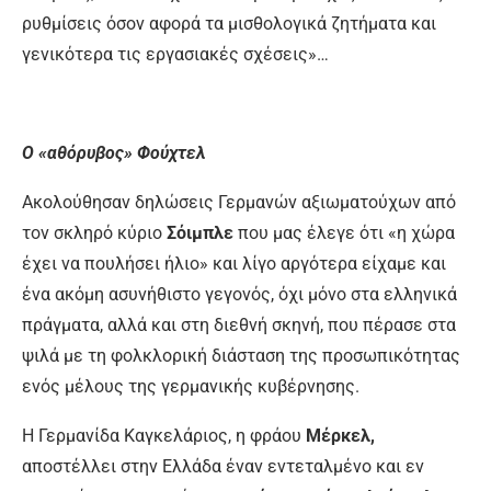
ρυθμίσεις όσον αφο­ρά τα μισθολογικά ζητήματα και
γενι­κότερα τις εργασιακές σχέσεις»…
Ο «αθόρυβος» Φούχτελ
Ακολούθησαν δηλώσεις Γερμανών αξιωματούχων από
τον σκληρό κύριο
Σόιμπλε
που μας έλεγε ότι «η χώρα
έχει να πουλήσει ήλιο» και λίγο αρ­γότερα είχαμε και
ένα ακόμη ασυνή­θιστο γεγονός, όχι μόνο στα ελληνικά
πράγματα, αλλά και στη διεθνή σκηνή, που πέρασε στα
ψιλά με τη φολκλορι­κή διάσταση της προσωπικότητας
ενός μέλους της γερμανικής κυβέρνησης.
Η Γερμανίδα Καγκελάριος, η φράου
Μέρκελ,
αποστέλλει στην Ελλά­δα έναν εντεταλμένο και εν