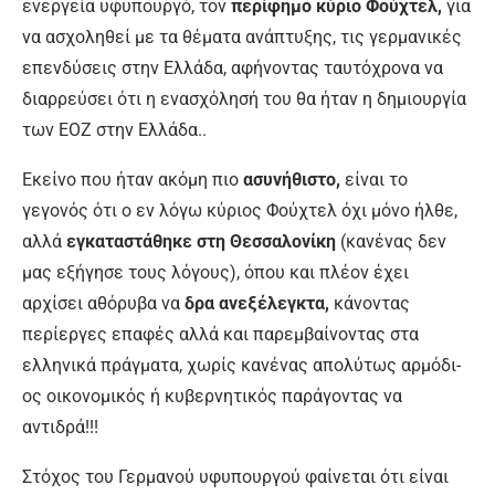
ενερ­γεία υφυπουργό, τον
περίφημο κύριο Φούχτελ,
για
να ασχοληθεί με τα θέ­ματα ανάπτυξης, τις γερμανικές
επεν­δύσεις στην Ελλάδα, αφήνοντας ταυ­τόχρονα να
διαρρεύσει ότι η ενασχόλησή του θα ήταν η δημιουργία
των ΕΟΖ στην Ελλάδα..
Εκείνο που ήταν ακόμη πιο
ασυνή­θιστο,
είναι το
γεγονός ότι ο εν λόγω κύριος Φούχτελ όχι μόνο ήλθε,
αλλά
εγκαταστάθηκε στη Θεσσαλονίκη
(κανένας δεν
μας εξήγησε τους λό­γους), όπου και πλέον έχει
αρχίσει αθόρυβα να
δρα ανεξέλεγκτα,
κάνο­ντας
περίεργες επαφές αλλά και πα­ρεμβαίνοντας στα
ελληνικά πράγμα­τα, χωρίς κανένας απολύτως αρμόδι­
ος οικονομικός ή κυβερνητικός παρά­γοντας να
αντιδρά!!!
Στόχος του Γερμανού υφυπουργού φαίνεται ότι είναι