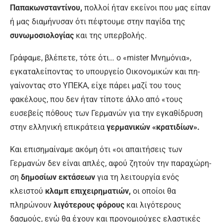
Παπακωνσταντίνου,
πολλοί ήταν εκείνοι που μας είπαν
ή μας διαμήνυσαν ότι πέφτουμε στην παγίδα της
συνωμοσιολογίας
και της υπερβολής.
Γράφαμε, βλέπετε, τότε ότι… ο «mister Mνημόνια»,
εγκαταλείποντας το υπουργείο Οικονομικών και πη­
γαίνοντας στο ΥΠΕΚΑ, είχε πάρει μα­ζί του τους
φακέλους, που δεν ήταν τίποτε άλλο από «τους
ευσεβείς πό­θους των Γερμανών για την εγκαθί­δρυση
στην ελληνική επικράτεια
γερ­μανικών «κρατιδίων».
Και επισημαίναμε ακόμη ότι «οι απαιτήσεις των
Γερμανών δεν είναι απλές, αφού ζητούν την παραχώρη­
ση
δημοσίων εκτάσεων
για τη λει­τουργία ενός
κλειστού
κλαμπ επιχει­ρηματιών,
οι οποίοι θα
πληρώνουν
λιγότερους φόρους
και λιγότερους
δασμούς, ενώ θα έχουν και προνομιούχες ελαστικές