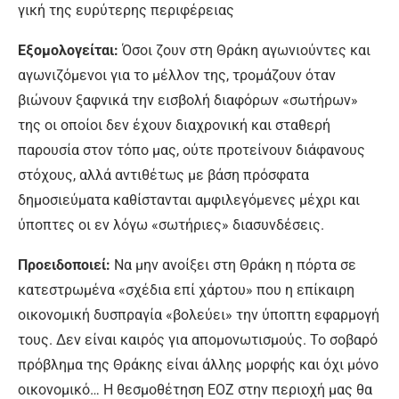
γική της ευρύτερης περιφέρειας
Εξομολογείται:
Όσοι ζουν στη Θράκη αγωνιούντες και
αγωνιζόμενοι για το μέλλον της, τρομάζουν όταν
βιώνουν ξαφνικά την εισβο­λή διαφόρων «σωτήρων»
της οι οποίοι δεν έχουν διαχρονική και σταθερή
παρουσία στον τόπο μας, ούτε προτείνουν διάφανους
στό­χους, αλλά αντιθέτως με βάση πρόσφατα
δημοσιεύματα καθίστανται αμφιλεγόμενες μέχρι και
ύποπτες οι εν λόγω «σωτήριες» δι­ασυνδέσεις.
Προειδοποιεί:
Να μην ανοίξει στη Θράκη η πόρτα σε
κατεστρωμένα «σχέδια επί χάρτου» που η επίκαιρη
οικονομική δυσπραγία «βο­λεύει» την ύποπτη εφαρμογή
τους. Δεν είναι καιρός για απομονωτισμούς. Το σοβαρό
πρό­βλημα της Θράκης είναι άλλης μορφής και όχι μόνο
οικονομικό… Η θεσμοθέτηση ΕΟΖ στην περιοχή μας θα