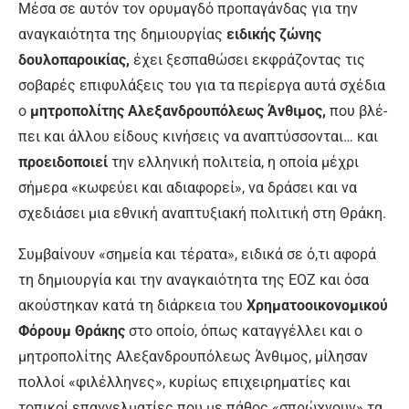
Μέσα σε αυτόν τον ορυμαγδό προπαγάν­δας για την
αναγκαιότητα της δημιουργίας
ειδικής ζώνης
δουλοπαροικίας,
έχει ξεσπα­θώσει εκφράζοντας τις
σοβαρές επιφυλάξεις του για τα περίεργα αυτά σχέδια
ο
μητροπο­λίτης Αλεξανδρουπόλεως Άνθιμος,
που βλέ­
πει και άλλου είδους κινήσεις να αναπτύσσο­νται… και
προειδοποιεί
την ελληνική πολιτεία, η οποία μέχρι
σήμερα «κωφεύει και αδιαφο­ρεί», να δράσει και να
σχεδιάσει μια εθνική αναπτυξιακή πολιτική στη Θράκη.
Συμβαίνουν «σημεία και τέρατα», ειδικά σε ό,τι αφορά
τη δημιουργία και την αναγκαι­ότητα της ΕΟΖ και όσα
ακούστηκαν κατά τη διάρκεια του
Χρηματοοικονομικού
Φόρουμ Θράκης
στο οποίο, όπως καταγγέλλει και ο
μητροπολίτης Αλεξανδρουπόλεως Άνθιμος, μίλησαν
πολλοί «φιλέλληνες», κυρίως επιχειρηματίες και
τοπικοί επαγγελματίες που με πάθος «σπρώχνουν» τα