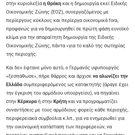
στην κυριολεξία
η Θράκη
και η δημιουργία εκεί Ειδικής
Οικονομικής Ζώνης (ΕΟΖ), συνεργα­ζόμενος με
περίεργους κύκλους και περίεργα οικονομικά fora,
προφανώς για να δημιουργηθεί σε πρώτη φάση ευνοϊκό
κλίμα για την απαραίτητη δη­μιουργία της Ειδικής
Οικονομικής Ζώ­νης, πάντα «για το καλό της σωτηρίας
της περιοχής.
Και δεν έφτανε μόνο αυτό, ο Γερ­μανός υφυπουργός
«ξεσπάθωσε», πήρε θάρρος και άρχισε
να αλωνίζει την
Ελλάδα
συμπεριφερόμενος ως κατακτητής (άραγε έχει
την έγκριση του αρμόδιου υπουργείου), να πηγαί­νει
στην
Κέρκυρα
ή στην
Κρήτη
και να προγραμματίζει
συναντήσεις με τους αρμόδιους φορείς κάθε περιο­χής,
περιφερειακά συμβούλια κ.λπ., για να ενημερωθεί για
την οικονομι­κή κατάσταση των περιφερειών, να