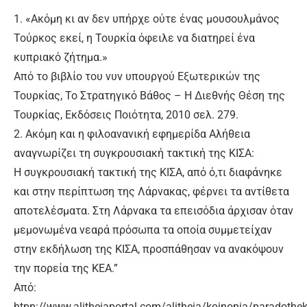
1. «Ακόμη κι αν δεν υπήρχε ούτε ένας μουσουλμάνος
Τούρκος εκεί, η Τουρκία όφειλε να διατηρεί ένα
κυπριακό ζήτημα.»
Από το βιβλίο του νυν υπουργού Εξωτερικών της
Τουρκίας, Το Στρατηγικό Βάθος – Η Διεθνής Θέση της
Τουρκίας, Εκδόσεις Ποιότητα, 2010 σελ. 279.
2. Ακόμη και η φιλοανανική εφημερίδα Αλήθεια
αναγνωρίζει τη συγκρουσιακή τακτική της ΚΙΣΑ:
Η συγκρουσιακή τακτική της ΚΙΣΑ, από ό,τι διαφάνηκε
και στην περίπτωση της Λάρνακας, φέρνει τα αντίθετα
αποτελέσματα. Στη Λάρνακα τα επεισόδια άρχισαν όταν
μεμονωμένα νεαρά πρόσωπα τα οποία συμμετείχαν
στην εκδήλωση της ΚΙΣΑ, προσπάθησαν να ανακόψουν
την πορεία της ΚΕΑ.”
Από:
htpp://www.alitheiaportal.com/alitheia/koinonia/paradothek