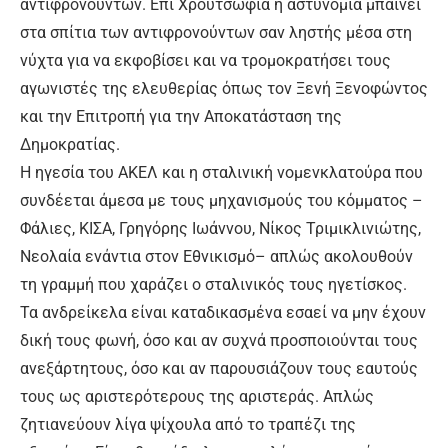
αντιφρονούντων. Επί Χρουτσώφια η αστυνομία μπαίνει
στα σπίτια των αντιφρονούντων σαν ληστής μέσα στη
νύχτα για να εκφοβίσει και να τρομοκρατήσει τους
αγωνιστές της ελευθερίας όπως τον Ξενή Ξενοφώντος
και την Επιτροπή για την Αποκατάσταση της
Δημοκρατίας.
Η ηγεσία του ΑΚΕΛ και η σταλινική νομενκλατούρα που
συνδέεται άμεσα με τους μηχανισμούς του κόμματος –
Φάλιες, ΚΙΣΑ, Γρηγόρης Ιωάννου, Νίκος Τριμικλινιώτης,
Νεολαία ενάντια στον Εθνικισμό– απλώς ακολουθούν
τη γραμμή που χαράζει ο σταλινικός τους ηγετίσκος.
Τα ανδρείκελα είναι καταδικασμένα εσαεί να μην έχουν
δική τους φωνή, όσο και αν συχνά προσποιούνται τους
ανεξάρτητους, όσο και αν παρουσιάζουν τους εαυτούς
τους ως αριστερότερους της αριστεράς. Απλώς
ζητιανεύουν λίγα ψίχουλα από το τραπέζι της