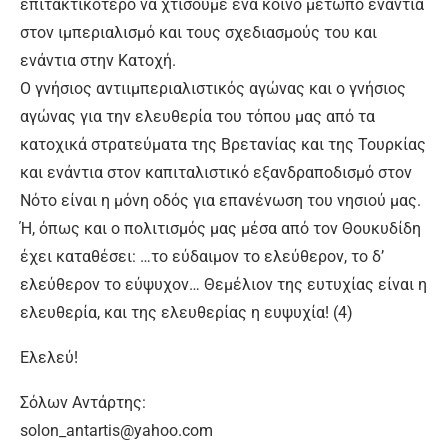
επιτακτικότερο να χτίσουμε ένα κοινό μέτωπο ενάντια
στον ιμπεριαλισμό και τους σχεδιασμούς του και
ενάντια στην Κατοχή.
Ο γνήσιος αντιιμπεριαλιστικός αγώνας και ο γνήσιος
αγώνας για την ελευθερία του τόπου μας από τα
κατοχικά στρατεύματα της Βρετανίας και της Τουρκίας
και ενάντια στον καπιταλιστικό εξανδραποδισμό στον
Νότο είναι η μόνη οδός για επανένωση του νησιού μας.
Ή, όπως και ο πολιτισμός μας μέσα από τον Θουκυδίδη
έχει καταθέσει: …το εύδαιμον το ελεύθερον, το δ’
ελεύθερον το εύψυχον… Θεμέλιον της ευτυχίας είναι η
ελευθερία, και της ελευθερίας η ευψυχία! (4)
Ελελεύ!
Σόλων Αντάρτης:
solon_antartis@yahoo.com