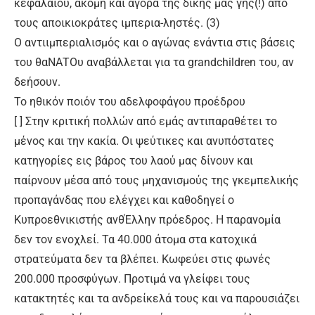
κεφαλαίου, ακόμη και αγορά της δικής μας γης(!) από
τους αποικιοκράτες ιμπερια-ληστές. (3)
Ο αντιιμπεριαλισμός και ο αγώνας ενάντια στις βάσεις
του θαΝΑΤΟυ αναβάλλεται για τα grandchildren του, αν
δεήσουν.
Το ηθικόν ποιόν του αδελφοφάγου προέδρου
[ ] Στην κριτική πολλών από εμάς αντιπαραθέτει το
μένος και την κακία. Οι ψεύτικες και ανυπόστατες
κατηγορίες εις βάρος του λαού μας δίνουν και
παίρνουν μέσα από τους μηχανισμούς της γκεμπελικής
προπαγάνδας που ελέγχει και καθοδηγεί ο
Κυπροεθνικιστής ανθΈλλην πρόεδρος. Η παρανομία
δεν τον ενοχλεί. Τα 40.000 άτομα στα κατοχικά
στρατεύματα δεν τα βλέπει. Κωφεύει στις φωνές
200.000 προσφύγων. Προτιμά να γλείφει τους
κατακτητές και τα ανδρείκελά τους και να παρουσιάζει