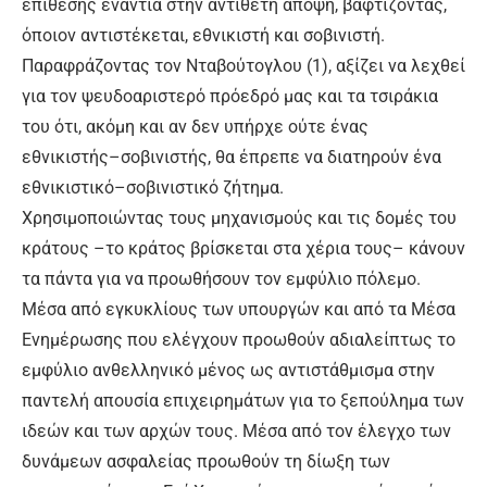
επίθεσης ενάντια στην αντίθετη άποψη, βαφτίζοντας,
όποιον αντιστέκεται, εθνικιστή και σοβινιστή.
Παραφράζοντας τον Νταβούτογλου (1), αξίζει να λεχθεί
για τον ψευδοαριστερό πρόεδρό μας και τα τσιράκια
του ότι, ακόμη και αν δεν υπήρχε ούτε ένας
εθνικιστής–σοβινιστής, θα έπρεπε να διατηρούν ένα
εθνικιστικό–σοβινιστικό ζήτημα.
Χρησιμοποιώντας τους μηχανισμούς και τις δομές του
κράτους –το κράτος βρίσκεται στα χέρια τους– κάνουν
τα πάντα για να προωθήσουν τον εμφύλιο πόλεμο.
Μέσα από εγκυκλίους των υπουργών και από τα Μέσα
Ενημέρωσης που ελέγχουν προωθούν αδιαλείπτως το
εμφύλιο ανθελληνικό μένος ως αντιστάθμισμα στην
παντελή απουσία επιχειρημάτων για το ξεπούλημα των
ιδεών και των αρχών τους. Μέσα από τον έλεγχο των
δυνάμεων ασφαλείας προωθούν τη δίωξη των