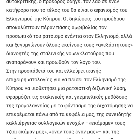
αυτοκριτικής, ο πρόεδρος οδηγεί τον λαό σε έναν
κατήφορο που το τέλος του θα είναι ο αφανισμός του
Ελληνισμού της Κύπρου. Οι δηλώσεις του προέδρου
αποκαλύπτουν πέραν πάσης αμφιβολίας τον
προσωπικό του ρατσισμό ενάντια στον Ελληνισμό, αλλά
και ξεγυμνώνουν όλους εκείνους τους «ανεξάρτητους»
διανοητές της σταλινικής νομενκλατούρας που
αναπαράγουν και προωθούν τον λόγο του.
Στην προσπάθειά του και ελλείψει ικανής
επιχειρηματολογίας για να πείσει τον Ελληνισμό της
Κύπρου να υιοθετήσει μια ρατσιστική διζωνική λύση,
εφαρμόζει τις σταλινικές και γκεμπελικές μεθόδους
της τρομολαγνείας με το φάντασμα της διχοτόμησης να
επικρέμαται πάνω από τα κεφάλια μας, της συνειδητής
καλλιέργειας συλλογικών ενοχών –«εκάμαμεν τους
τζιαι εκάμαν μας», «έναν τους έναν μας»– και της